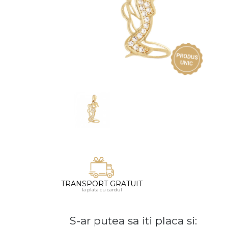
Vezi toate bijuteriile pentru femei
Inele
PIAT
Bratari
Cu 
Coliere
Dia
Lanturi
Pandantive
Accesorii
BIJUTERII COPII
Vezi toate
Inele
Cercei
Bratari
TRANSPORT GRATUIT
la plata cu cardul
Coliere
Lanturi
S-ar putea sa iti placa si:
Pandantive