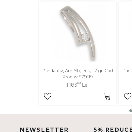
DIAMANTE
Vezi toate
Inele
Cercei
Bratari
Coliere
Lanturi
Pandantiv, Aur Alb, 14 k, 1.2 gr, Cod
Panda
Pandantive
Produs: 575619
Accesorii
00
1.183
Lei
TIP METAL
Aur galben
Aur alb
NEWSLETTER
5% REDUC
Aur roz