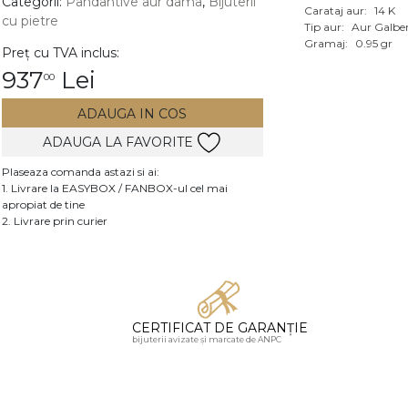
Categorii:
Pandantive aur dama
,
Bijuterii
Carataj aur:
14 K
cu pietre
Vezi toate bijuteriile c
Tip aur:
Aur Galbe
RA
Gramaj:
0.95 gr
Preț cu TVA inclus:
937
Lei
00
pietre
mante
ADAUGA IN COS
ADAUGA LA FAVORITE
Plaseaza comanda astazi si ai:
1. Livrare la EASYBOX / FANBOX-ul cel mai
apropiat de tine
2. Livrare prin curier
CERTIFICAT DE GARANȚIE
bijuterii avizate și marcate de ANPC