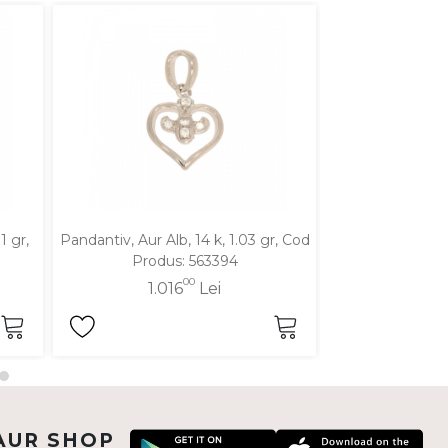
1 gr,
Pandantiv, Aur Alb, 14 k, 1.03 gr, Cod
Pandantiv, Aur M
Produs: 563394
Cod Pro
00
1.016
Lei
89
AUR SHOP