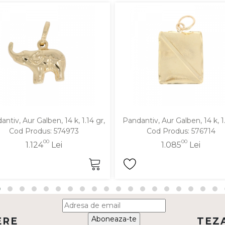
ntiv, Aur Galben, 14 k, 1.14 gr,
Pandantiv, Aur Galben, 14 k, 1.
Cod Produs: 574973
Cod Produs: 576714
00
00
1.124
Lei
1.085
Lei
Aboneaza-te
ERE
TEZ