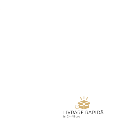
u diamante
n
LIVRARE RAPIDĂ
in 24-48 ore