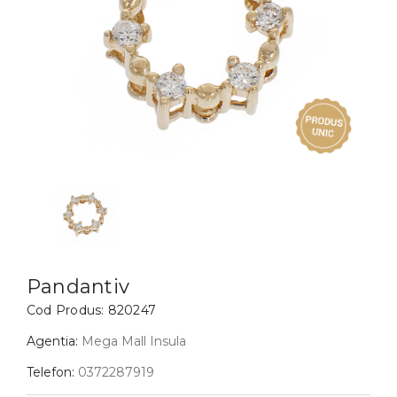
Inele
PIAT
Bratari
Cu 
Coliere
Dia
Lanturi
Pandantive
Accesorii
BIJUTERII COPII
Vezi toate
Inele
Cercei
Pandantiv
Bratari
Cod Produs:
820247
Coliere
Agentia:
Mega Mall Insula
Lanturi
Telefon:
0372287919
Pandantive