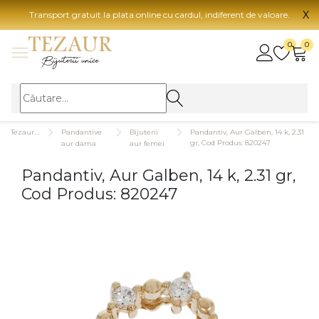
X
Transport gratuit la plata online cu cardul, indiferent de valoare.
BIJUTERII
0
0
Vezi toate bijuteriile
Vezi 
BIJUTERII FEMEI
Vezi toate
TIP 
Tezaurshop.ro
Pandantive
Bijuterii
Pandantiv, Aur Galben, 14 k, 2.31
Inele
Aur
gr, Cod Produs: 820247
aur dama
aur femei
Cercei
Aur
Pandantiv, Aur Galben, 14 k, 2.31 gr,
Bratari
Aur
Cod Produs: 820247
Coliere
Aur
Lanturi
CAR
Pandantive
14K
Accesorii
18K
BIJUTERII BARBATI
Vezi toate
22K