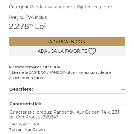
Categorii:
Pandantive aur dama
,
Bijuterii cu pietre
DIAMANTE
Vezi toate
Preț cu TVA inclus:
2.278
Lei
00
Inele
Cercei
ADAUGA IN COS
Bratari
ADAUGA LA FAVORITE
Coliere
Lanturi
Plaseaza comanda astazi si ai:
1. Livrare la EASYBOX / FANBOX-ul cel mai apropiat de tine
Pandantive
2. Livrare prin curier
Accesorii
Descriere:
TIP METAL
Caracteristici:
Aur galben
Caracteristici produs: Pandantiv, Aur Galben, 14 k, 2.31
gr, Cod Produs: 820247
Aur alb
Carataj aur:
14 K
Tip aur:
Aur Galben
Aur roz