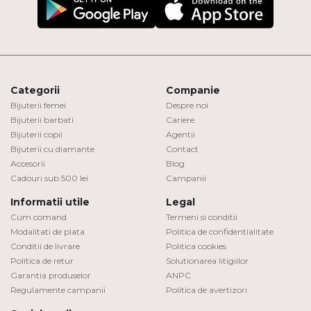
Categorii
Companie
Bijuterii femei
Despre noi
Bijuterii barbati
Cariere
Bijuterii copii
Agentii
Bijuterii cu diamante
Contact
Accesorii
Blog
Cadouri sub 500 lei
Campanii
Informatii utile
Legal
Cum comand
Termeni si conditii
Modalitati de plata
Politica de confidentialitate
Conditii de livrare
Politica cookies
Politica de retur
Solutionarea litigiilor
Garantia produselor
ANPC
Regulamente campanii
Politica de avertizori