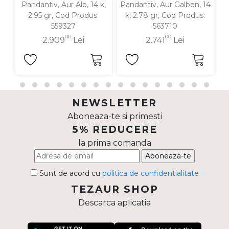
Pandantiv, Aur Alb, 14 k,
Pandantiv, Aur Galben, 14
P
2.95 gr, Cod Produs:
k, 2.78 gr, Cod Produs:
559327
563710
00
00
2.909
Lei
2.741
Lei
NEWSLETTER
Aboneaza-te si primesti
5% REDUCERE
la prima comanda
Aboneaza-te
Sunt de acord cu
politica de confidentialitate
TEZAUR SHOP
Descarca aplicatia