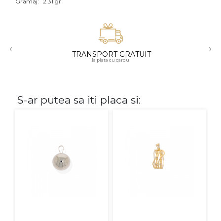
Gramaj:
2.31 gr
Aur mixt
CARATAJ
‹
›
TRANSPORT GRATUIT
14K
la plata cu cardul
18K
22K
S-ar putea sa iti placa si:
PIATRA
Fara pietre
Cu pietre
Diamante