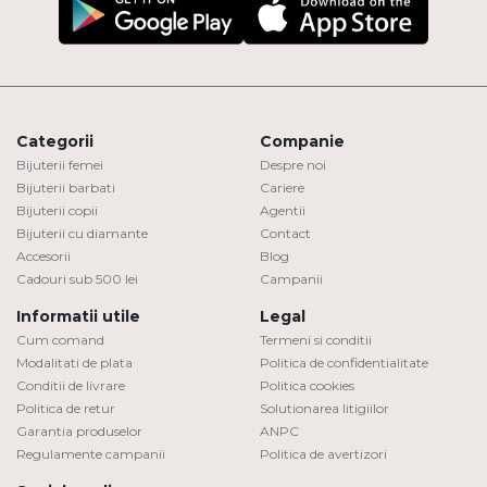
Categorii
Companie
Bijuterii femei
Despre noi
Bijuterii barbati
Cariere
Bijuterii copii
Agentii
Bijuterii cu diamante
Contact
Accesorii
Blog
Cadouri sub 500 lei
Campanii
Informatii utile
Legal
Cum comand
Termeni si conditii
Modalitati de plata
Politica de confidentialitate
Conditii de livrare
Politica cookies
Politica de retur
Solutionarea litigiilor
Garantia produselor
ANPC
Regulamente campanii
Politica de avertizori