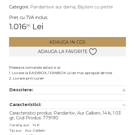
Categorii:
Pandantive aur dama
,
Bijuterii cu pietre
DIAMANTE
Vezi toate
Preț cu TVA inclus:
1.016
Lei
00
Inele
Cercei
ADAUGA IN COS
Bratari
ADAUGA LA FAVORITE
Coliere
Lanturi
Plaseaza comanda astazi si ai:
1. Livrare la EASYBOX / FANBOX-ul cel mai apropiat de tine
Pandantive
2. Livrare prin curier
Accesorii
Descriere:
TIP METAL
Caracteristici:
Aur galben
Caracteristici produs: Pandantiv, Aur Galben, 14 k, 1.03
gr, Cod Produs: 779190
Aur alb
Carataj aur:
14 K
Tip aur:
Aur Galben
Aur roz