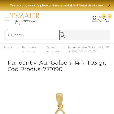
X
Transport gratuit la plata online cu cardul, indiferent de valoare.
BIJUTERII
0
0
Vezi toate bijuteriile
Vezi 
BIJUTERII FEMEI
Vezi toate
TIP 
Tezaurshop.ro
Pandantive
Bijuterii
Pandantiv, Aur Galben, 14 k, 1.03
Inele
Aur
gr, Cod Produs: 779190
aur dama
aur femei
Cercei
Aur
Pandantiv, Aur Galben, 14 k, 1.03 gr,
Bratari
Aur
Cod Produs: 779190
Coliere
Aur
Lanturi
CAR
Pandantive
14K
Accesorii
18K
BIJUTERII BARBATI
Vezi toate
22K