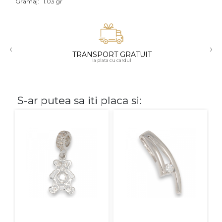
Gramaj:
1.03 gr
Aur mixt
CARATAJ
‹
›
TRANSPORT GRATUIT
14K
la plata cu cardul
18K
22K
S-ar putea sa iti placa si:
PIATRA
Fara pietre
Cu pietre
Diamante