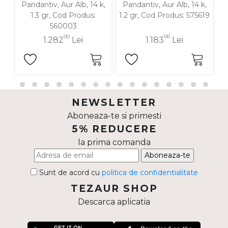
Pandantiv, Aur Alb, 14 k,
Pandantiv, Aur Alb, 14 k,
P
1.3 gr, Cod Produs:
1.2 gr, Cod Produs: 575619
560003
00
00
1.282
Lei
1.183
Lei
NEWSLETTER
Aboneaza-te si primesti
5% REDUCERE
la prima comanda
Aboneaza-te
Sunt de acord cu
politica de confidentialitate
TEZAUR SHOP
Descarca aplicatia