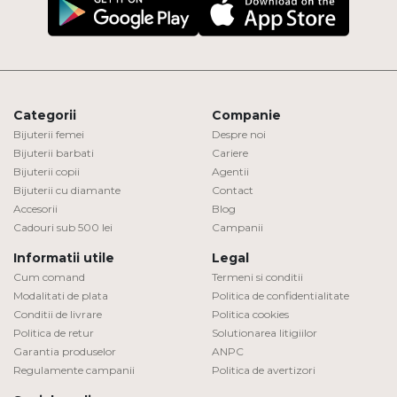
Categorii
Companie
Bijuterii femei
Despre noi
Bijuterii barbati
Cariere
Bijuterii copii
Agentii
Bijuterii cu diamante
Contact
Accesorii
Blog
Cadouri sub 500 lei
Campanii
Informatii utile
Legal
Cum comand
Termeni si conditii
Modalitati de plata
Politica de confidentialitate
Conditii de livrare
Politica cookies
Politica de retur
Solutionarea litigiilor
Garantia produselor
ANPC
Regulamente campanii
Politica de avertizori