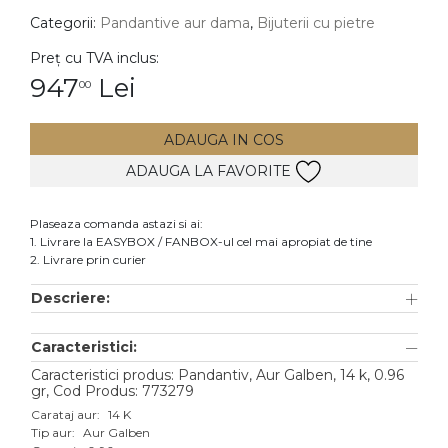
Categorii:
Pandantive aur dama
,
Bijuterii cu pietre
DIAMANTE
Vezi toate
Preț cu TVA inclus:
947
Lei
00
Inele
Cercei
ADAUGA IN COS
Bratari
ADAUGA LA FAVORITE
Coliere
Lanturi
Plaseaza comanda astazi si ai:
1. Livrare la EASYBOX / FANBOX-ul cel mai apropiat de tine
Pandantive
2. Livrare prin curier
Accesorii
Descriere:
TIP METAL
Caracteristici:
Aur galben
Caracteristici produs: Pandantiv, Aur Galben, 14 k, 0.96
gr, Cod Produs: 773279
Aur alb
Carataj aur:
14 K
Tip aur:
Aur Galben
Aur roz