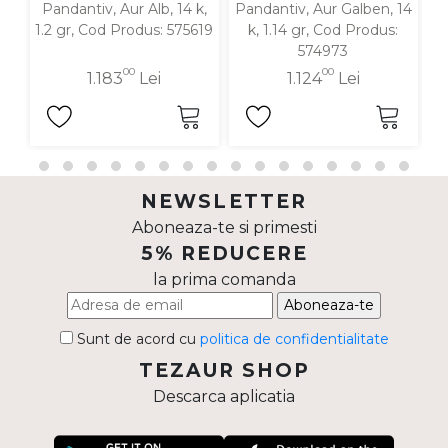
Pandantiv, Aur Alb, 14 k,
Pandantiv, Aur Galben, 14
P
1.2 gr, Cod Produs: 575619
k, 1.14 gr, Cod Produs:
574973
00
00
1.183
Lei
1.124
Lei
NEWSLETTER
Aboneaza-te si primesti
5% REDUCERE
la prima comanda
Aboneaza-te
Sunt de acord cu
politica de confidentialitate
TEZAUR SHOP
Descarca aplicatia