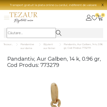
X
Transport gratuit la plata online cu cardul, indiferent de valoare.
BIJUTERII
0
0
Vezi toate bijuteriile
Vezi 
BIJUTERII FEMEI
Vezi toate
TIP 
Tezaurshop.ro
Pandantive
Bijuterii
Pandantiv, Aur Galben, 14 k, 0.96
Inele
Aur
gr, Cod Produs: 773279
aur dama
aur femei
Cercei
Aur
Pandantiv, Aur Galben, 14 k, 0.96 gr,
Bratari
Aur
Cod Produs: 773279
Coliere
Aur
Lanturi
CAR
Pandantive
14K
Accesorii
18K
BIJUTERII BARBATI
Vezi toate
22K