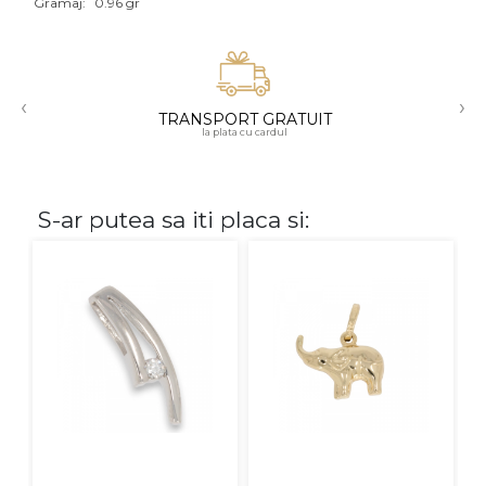
Gramaj:
0.96 gr
Aur mixt
CARATAJ
‹
›
TRANSPORT GRATUIT
14K
la plata cu cardul
18K
22K
S-ar putea sa iti placa si:
PIATRA
Fara pietre
Cu pietre
Diamante