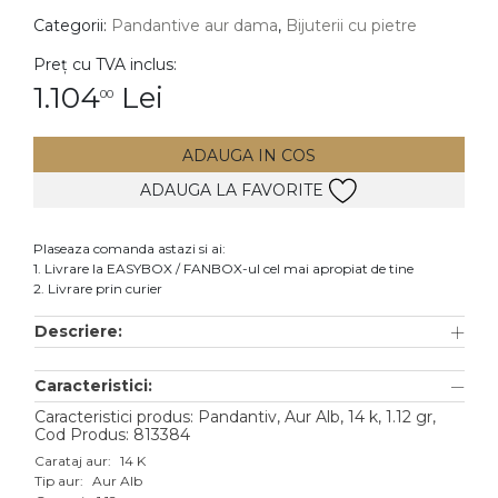
Categorii:
Pandantive aur dama
,
Bijuterii cu pietre
DIAMANTE
Vezi toate
Preț cu TVA inclus:
1.104
Lei
00
Inele
Cercei
ADAUGA IN COS
Bratari
ADAUGA LA FAVORITE
Coliere
Lanturi
Plaseaza comanda astazi si ai:
1. Livrare la EASYBOX / FANBOX-ul cel mai apropiat de tine
Pandantive
2. Livrare prin curier
Accesorii
Descriere:
TIP METAL
Caracteristici:
Aur galben
Caracteristici produs: Pandantiv, Aur Alb, 14 k, 1.12 gr,
Cod Produs: 813384
Aur alb
Carataj aur:
14 K
Tip aur:
Aur Alb
Aur roz