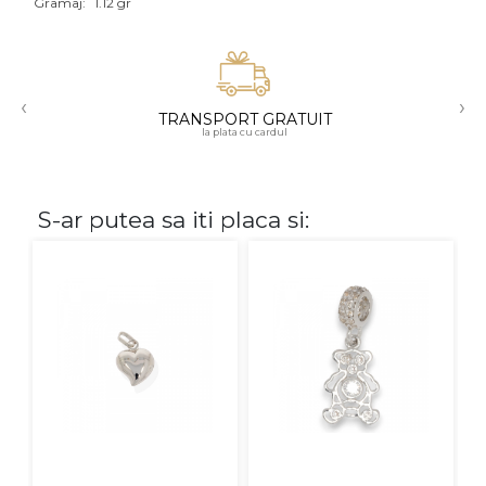
Gramaj:
1.12 gr
Aur mixt
CARATAJ
‹
›
TRANSPORT GRATUIT
14K
la plata cu cardul
18K
22K
S-ar putea sa iti placa si:
PIATRA
Fara pietre
Cu pietre
Diamante