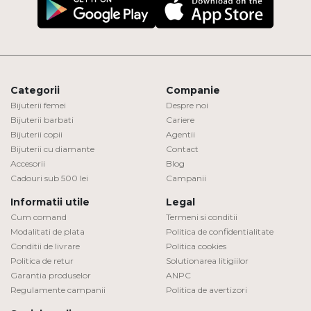
Categorii
Companie
Bijuterii femei
Despre noi
Bijuterii barbati
Cariere
Bijuterii copii
Agentii
Bijuterii cu diamante
Contact
Accesorii
Blog
Cadouri sub 500 lei
Campanii
Informatii utile
Legal
Cum comand
Termeni si conditii
Modalitati de plata
Politica de confidentialitate
Conditii de livrare
Politica cookies
Politica de retur
Solutionarea litigiilor
Garantia produselor
ANPC
Regulamente campanii
Politica de avertizori