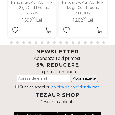
Pandantiv, Aur Alb, 14 k,
Pandantiv, Aur Alb, 14 k,
P
1.42 gr, Cod Produs:
1.3 gr, Cod Produs:
1.
563505
560003
99
00
1.399
Lei
1.282
Lei
NEWSLETTER
Aboneaza-te si primesti
5% REDUCERE
la prima comanda
Aboneaza-te
Sunt de acord cu
politica de confidentialitate
TEZAUR SHOP
Descarca aplicatia