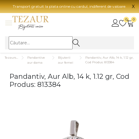
X
Transport gratuit la plata online cu cardul, indiferent de valoare.
BIJUTERII
0
0
Vezi toate bijuteriile
Vezi 
BIJUTERII FEMEI
Vezi toate
TIP 
Tezaurshop.ro
Pandantive
Bijuterii
Pandantiv, Aur Alb, 14 k, 1.12 gr,
Inele
Aur
Cod Produs: 813384
aur dama
aur femei
Cercei
Aur
Pandantiv, Aur Alb, 14 k, 1.12 gr, Cod
Bratari
Aur
Produs: 813384
Coliere
Aur
Lanturi
CAR
Pandantive
14K
Accesorii
18K
BIJUTERII BARBATI
Vezi toate
22K