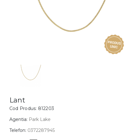
Inele
PIAT
Bratari
Cu 
Coliere
Dia
Lanturi
Pandantive
Accesorii
BIJUTERII COPII
Vezi toate
Inele
Cercei
Lant
Cod Produs:
812203
Bratari
Coliere
Agentia:
Park Lake
Lanturi
Telefon:
0372287945
Pandantive