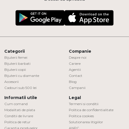
Categorii
Companie
Bijuterii femei
Despre noi
Bijuterii barbati
Cariere
Bijuterii copii
Agentii
Bijuterii cu diamante
Contact
Accesorii
Blog
Cadouri sub 500 lei
Campanii
Informatii utile
Legal
Cum comand
Termeni si conditii
Modalitati de plata
Politica de confidentialitate
Conditii de livrare
Politica cookies
Politica de retur
Solutionarea litigiilor
Garantia produselor
ANPC