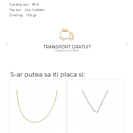
Carataj aur:
18 K
Aur mixt
Tip aur:
Aur Galben
Gramaj:
1.96 gr
CARATAJ
14K
‹
›
18K
TRANSPORT GRATUIT
la plata cu cardul
22K
PIATRA
S-ar putea sa iti placa si:
Fara pietre
Cu pietre
Diamante