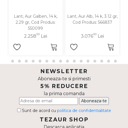
Lant, Aur Galben, 14 k,
Lant, Aur Alb, 14 k, 3.12 gr,
La
2.29 gr, Cod Produs:
Cod Produs: 566837
550099
00
00
2.258
Lei
3.076
Lei
NEWSLETTER
Aboneaza-te si primesti
5% REDUCERE
la prima comanda
Aboneaza-te
Sunt de acord cu
politica de confidentialitate
TEZAUR SHOP
Descarca aplicatia