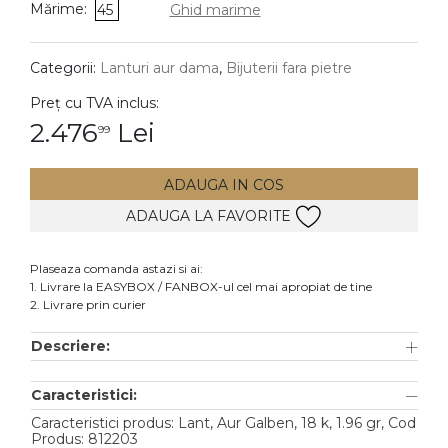
Mărime:
45
Ghid marime
DIAMANTE
Vezi toate
Categorii:
Lanturi aur dama
,
Bijuterii fara pietre
Inele
Preț cu TVA inclus:
Cercei
2.476
Lei
99
Bratari
ADAUGA IN COS
Coliere
ADAUGA LA FAVORITE
Lanturi
Pandantive
Plaseaza comanda astazi si ai:
Accesorii
1. Livrare la EASYBOX / FANBOX-ul cel mai apropiat de tine
2. Livrare prin curier
TIP METAL
Descriere:
Aur galben
Caracteristici:
Aur alb
Caracteristici produs: Lant, Aur Galben, 18 k, 1.96 gr, Cod
Aur roz
Produs: 812203