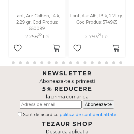
Lant, Aur Galben, 14 k,
Lant, Aur Alb, 18 k, 2.21 gr,
L
2.29 gr, Cod Produs:
Cod Produs: 574965
g
550099
00
01
2.258
Lei
2.793
Lei
NEWSLETTER
Aboneaza-te si primesti
5% REDUCERE
la prima comanda
Aboneaza-te
Sunt de acord cu
politica de confidentialitate
TEZAUR SHOP
Descarca aplicatia