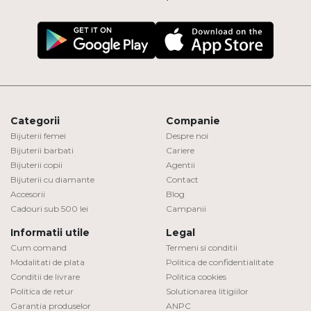
Categorii
Companie
Bijuterii femei
Despre noi
Bijuterii barbati
Cariere
Bijuterii copii
Agentii
Bijuterii cu diamante
Contact
Accesorii
Blog
Cadouri sub 500 lei
Campanii
Informatii utile
Legal
Cum comand
Termeni si conditii
Modalitati de plata
Politica de confidentialitate
Conditii de livrare
Politica cookies
Politica de retur
Solutionarea litigiilor
Garantia produselor
ANPC