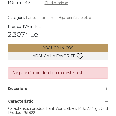
Mărime:
49
Ghid marime
DIAMANTE
Vezi toate
Categorii:
Lanturi aur dama
,
Bijuterii fara pietre
Inele
Preț cu TVA inclus:
Cercei
2.307
Lei
00
Bratari
ADAUGA IN COS
Coliere
ADAUGA LA FAVORITE
Lanturi
Pandantive
Accesorii
Ne pare rău, produsul nu mai este in stoc!
TIP METAL
Descriere:
Aur galben
Caracteristici:
Aur alb
Caracteristici produs: Lant, Aur Galben, 14 k, 2.34 gr, Cod
Produs: 751822
Aur roz