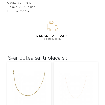
Carataj aur:
14 K
Aur mixt
Tip aur:
Aur Galben
Gramaj:
2.34 gr
CARATAJ
14K
‹
›
18K
TRANSPORT GRATUIT
la plata cu cardul
22K
PIATRA
S-ar putea sa iti placa si:
Fara pietre
Cu pietre
Diamante