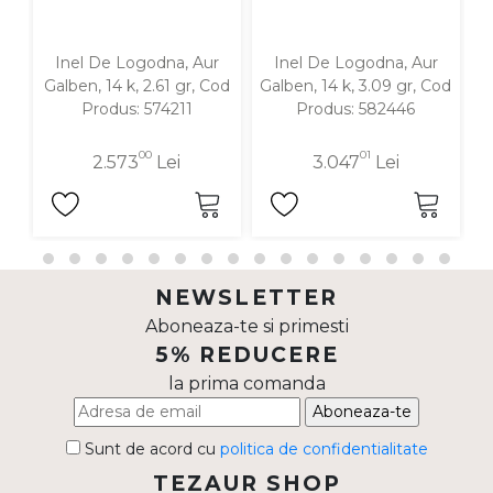
Inel De Logodna, Aur
Inel De Logodna, Aur
Galben, 14 k, 2.61 gr, Cod
Galben, 14 k, 3.09 gr, Cod
G
Produs: 574211
Produs: 582446
00
01
2.573
Lei
3.047
Lei
NEWSLETTER
Aboneaza-te si primesti
5% REDUCERE
la prima comanda
Aboneaza-te
Sunt de acord cu
politica de confidentialitate
TEZAUR SHOP