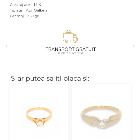
Carataj aur:
14 K
Aur mixt
Tip aur:
Aur Galben
Gramaj:
3.21 gr
CARATAJ
14K
‹
›
18K
TRANSPORT GRATUIT
la plata cu cardul
22K
PIATRA
S-ar putea sa iti placa si:
Fara pietre
Cu pietre
Diamante