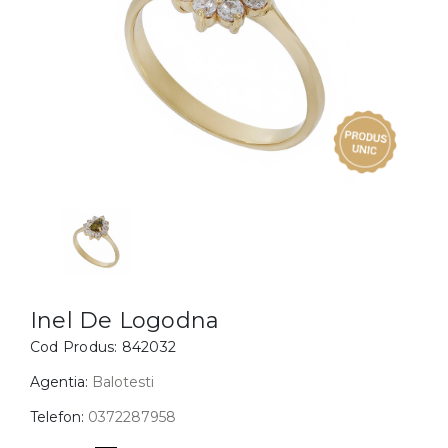
Inele
PIAT
Bratari
Cu 
Coliere
Dia
Lanturi
Pandantive
Accesorii
BIJUTERII COPII
Vezi toate
Inele
Cercei
Inel De Logodna
Cod Produs:
842032
Bratari
Coliere
Agentia:
Balotesti
Lanturi
Telefon:
0372287958
Pandantive