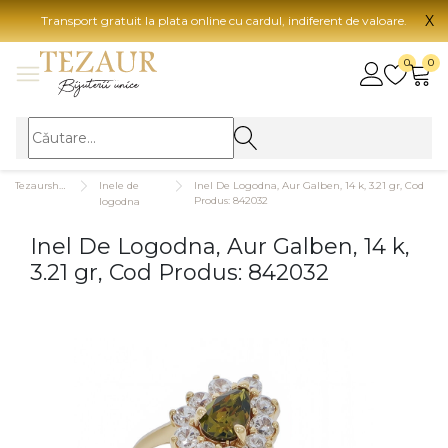
X
Transport gratuit la plata online cu cardul, indiferent de valoare.
BIJUTERII
0
0
Vezi toate bijuteriile
Vezi 
BIJUTERII FEMEI
Vezi toate
TIP 
Tezaurshop.ro
Inele de
Inel De Logodna, Aur Galben, 14 k, 3.21 gr, Cod
Inele
Aur
Produs: 842032
logodna
Cercei
Aur
Inel De Logodna, Aur Galben, 14 k,
Bratari
Aur
3.21 gr, Cod Produs: 842032
Coliere
Aur
Lanturi
CAR
Pandantive
14K
Accesorii
18K
BIJUTERII BARBATI
Vezi toate
22K