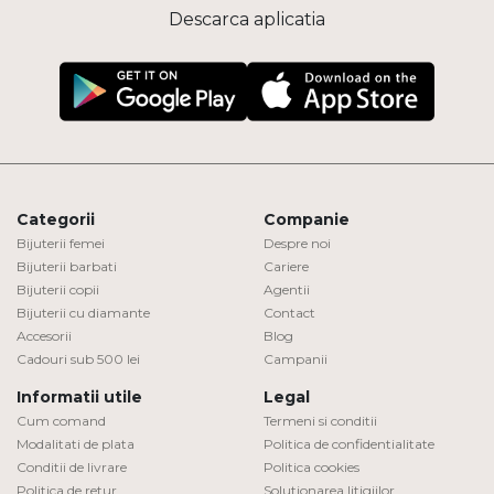
Descarca aplicatia
Categorii
Companie
Bijuterii femei
Despre noi
Bijuterii barbati
Cariere
Bijuterii copii
Agentii
Bijuterii cu diamante
Contact
Accesorii
Blog
Cadouri sub 500 lei
Campanii
Informatii utile
Legal
Cum comand
Termeni si conditii
Modalitati de plata
Politica de confidentialitate
Conditii de livrare
Politica cookies
Politica de retur
Solutionarea litigiilor