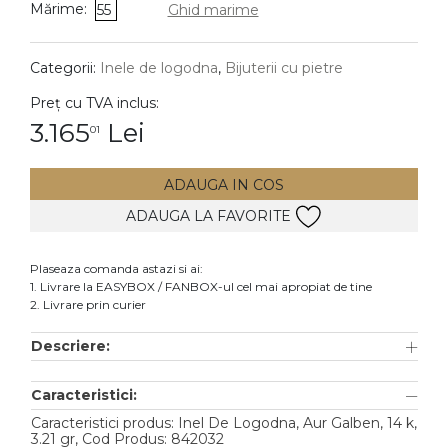
Mărime:
55
Ghid marime
DIAMANTE
Vezi toate
Categorii:
Inele de logodna
,
Bijuterii cu pietre
Inele
Preț cu TVA inclus:
Cercei
3.165
Lei
01
Bratari
ADAUGA IN COS
Coliere
ADAUGA LA FAVORITE
Lanturi
Pandantive
Plaseaza comanda astazi si ai:
Accesorii
1. Livrare la EASYBOX / FANBOX-ul cel mai apropiat de tine
2. Livrare prin curier
TIP METAL
Descriere:
Aur galben
Caracteristici:
Aur alb
Caracteristici produs: Inel De Logodna, Aur Galben, 14 k,
Aur roz
3.21 gr, Cod Produs: 842032