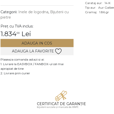
Carataj aur:
14 K
Vezi toate bijuteriile c
Tip aur:
Aur Galbe
RA
Categorii:
Inele de logodna
,
Bijuterii cu
Gramaj:
1.86 gr
pietre
pietre
Preț cu TVA inclus:
mante
1.834
Lei
00
ADAUGA IN COS
ADAUGA LA FAVORITE
Plaseaza comanda astazi si ai:
1. Livrare la EASYBOX / FANBOX-ul cel mai
apropiat de tine
2. Livrare prin curier
CERTIFICAT DE GARANȚIE
bijuterii avizate și marcate de ANPC