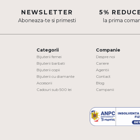
Aur mixt
NEWSLETTER
5% REDUC
Aboneaza-te si primesti
la prima coma
CARATAJ
14K
18K
Categorii
Companie
22K
Bijuterii femei
Despre noi
Bijuterii barbati
Cariere
Bijuterii copii
Agentii
PIATRA
Bijuterii cu diamante
Contact
Accesorii
Blog
Fara pietre
Cadouri sub 500 lei
Campanii
Cu pietre
Diamante