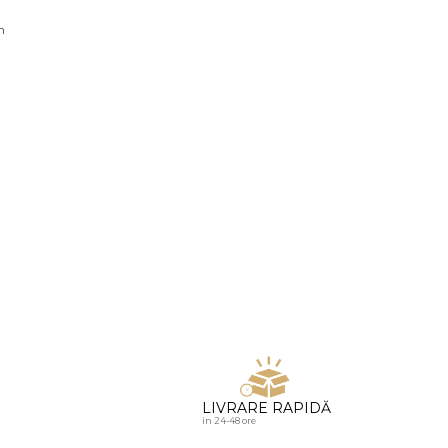
u diamante
n
LIVRARE RAPIDĂ
in 24-48 ore