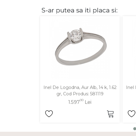
S-ar putea sa iti placa si:
DIAMANTE
Vezi toate
Inele
Cercei
Bratari
Coliere
Lanturi
Pandantive
Accesorii
Inel De Logodna, Aur Alb, 14 k, 1.62
Inel
gr, Cod Produs: 581119
TIP METAL
00
1.597
Lei
Aur galben
Aur alb
Aur roz