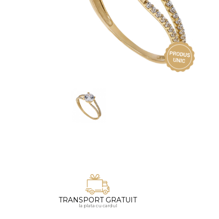
Vezi toate bijuteriile pentru femei
Inele
PIAT
Bratari
Cu 
Coliere
Dia
Lanturi
Pandantive
Accesorii
BIJUTERII COPII
Vezi toate
Inele
Cercei
Bratari
Coliere
TRANSPORT GRATUIT
Lanturi
la plata cu cardul
Pandantive