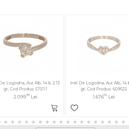
 De Logodna, Aur Alb, 14 k, 2.13
Inel De Logodna, Aur Alb, 14 k
gr, Cod Produs: 575111
gr, Cod Produs: 609522
99
00
2.099
Lei
1.676
Lei