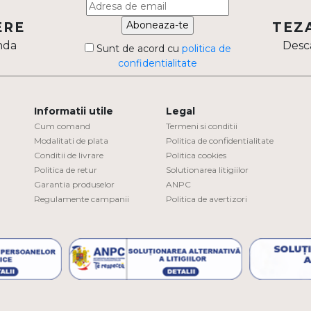
Aboneaza-te
ERE
TEZ
nda
Desca
Sunt de acord cu
politica de
confidentialitate
Informatii utile
Legal
Cum comand
Termeni si conditii
Modalitati de plata
Politica de confidentialitate
Conditii de livrare
Politica cookies
Politica de retur
Solutionarea litigiilor
Garantia produselor
ANPC
Regulamente campanii
Politica de avertizori