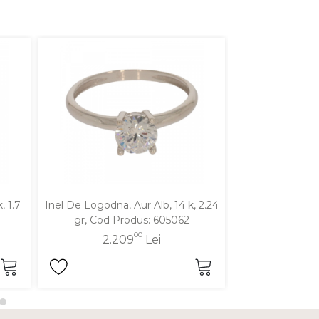
, 1.7
Inel De Logodna, Aur Alb, 14 k, 2.24
Inel De Logodna,
gr, Cod Produs: 605062
gr, Cod P
00
2.209
Lei
1.3