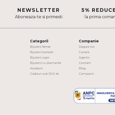
Aur mixt
NEWSLETTER
5% REDUC
Aboneaza-te si primesti
la prima coma
CARATAJ
14K
18K
Categorii
Companie
22K
Bijuterii femei
Despre noi
Bijuterii barbati
Cariere
Bijuterii copii
Agentii
PIATRA
Bijuterii cu diamante
Contact
Accesorii
Blog
Fara pietre
Cadouri sub 500 lei
Campanii
Cu pietre
Diamante