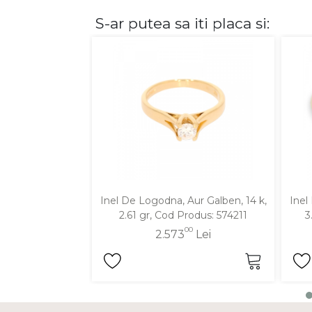
S-ar putea sa iti placa si:
DIAMANTE
Vezi toate
Inele
Cercei
Bratari
Coliere
Lanturi
Pandantive
Accesorii
Inel De Logodna, Aur Galben, 14 k,
Inel
2.61 gr, Cod Produs: 574211
3
TIP METAL
00
2.573
Lei
Aur galben
Aur alb
Aur roz