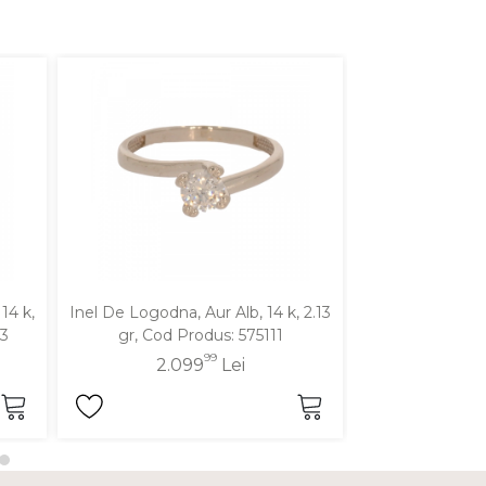
14 k,
Inel De Logodna, Aur Alb, 14 k, 2.13
Inel De Logodna,
23
gr, Cod Produs: 575111
gr, Cod P
99
2.099
Lei
2.4