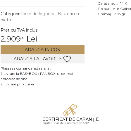
Carataj aur:
14 K
Vezi toate bijuteriile c
Tip aur:
Aur Galbe
RA
Categorii:
Inele de logodna
,
Bijuterii cu
Gramaj:
2.95 gr
pietre
pietre
Preț cu TVA inclus:
mante
2.909
Lei
00
ADAUGA IN COS
ADAUGA LA FAVORITE
Plaseaza comanda astazi si ai:
1. Livrare la EASYBOX / FANBOX-ul cel mai
apropiat de tine
2. Livrare prin curier
CERTIFICAT DE GARANȚIE
bijuterii avizate și marcate de ANPC