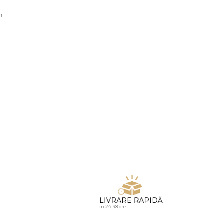
u diamante
n
LIVRARE RAPIDĂ
in 24-48 ore