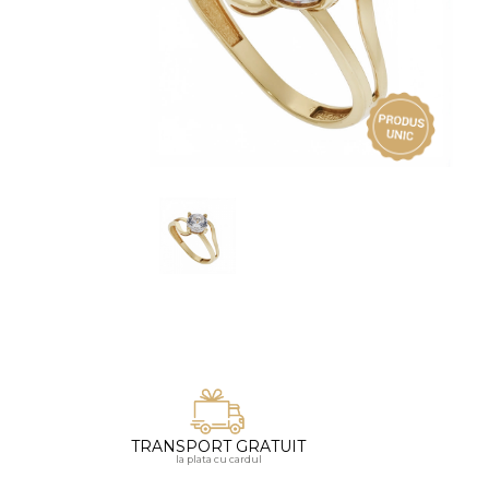
Vezi toate bijuteriile pentru femei
Inele
PIAT
Bratari
Cu 
Coliere
Dia
Lanturi
Pandantive
Accesorii
BIJUTERII COPII
Vezi toate
Inele
Cercei
Bratari
Coliere
TRANSPORT GRATUIT
Lanturi
la plata cu cardul
Pandantive