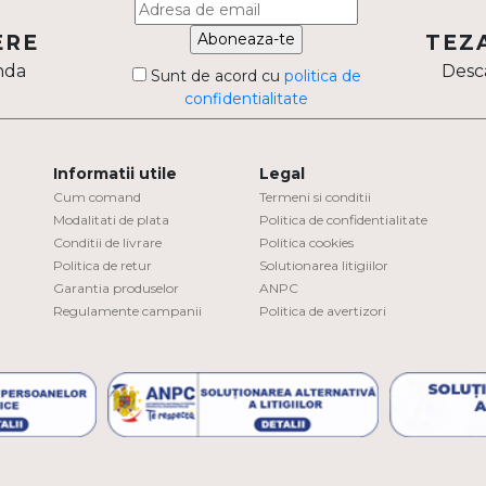
Aboneaza-te
ERE
TEZ
nda
Desca
Sunt de acord cu
politica de
confidentialitate
Informatii utile
Legal
Cum comand
Termeni si conditii
Modalitati de plata
Politica de confidentialitate
Conditii de livrare
Politica cookies
Politica de retur
Solutionarea litigiilor
Garantia produselor
ANPC
Regulamente campanii
Politica de avertizori