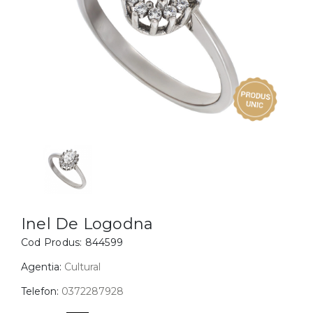
Inele
PIAT
Bratari
Cu 
Coliere
Dia
Lanturi
Pandantive
Accesorii
BIJUTERII COPII
Vezi toate
Inele
Cercei
Inel De Logodna
Cod Produs:
844599
Bratari
Coliere
Agentia:
Cultural
Lanturi
Telefon:
0372287928
Pandantive