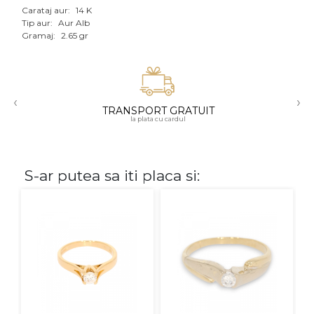
Carataj aur:
14 K
Aur mixt
Tip aur:
Aur Alb
Gramaj:
2.65 gr
CARATAJ
14K
‹
›
18K
TRANSPORT GRATUIT
la plata cu cardul
22K
PIATRA
S-ar putea sa iti placa si:
Fara pietre
Cu pietre
Diamante