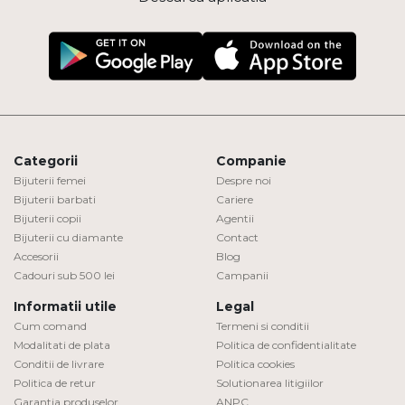
Categorii
Companie
Bijuterii femei
Despre noi
Bijuterii barbati
Cariere
Bijuterii copii
Agentii
Bijuterii cu diamante
Contact
Accesorii
Blog
Cadouri sub 500 lei
Campanii
Informatii utile
Legal
Cum comand
Termeni si conditii
Modalitati de plata
Politica de confidentialitate
Conditii de livrare
Politica cookies
Politica de retur
Solutionarea litigiilor
Garantia produselor
ANPC