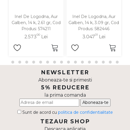
Inel De Logodna, Aur
Inel De Logodna, Aur
Galben, 14 k, 2.61 gr, Cod
Galben, 14 k, 3.09 gr, Cod
G
Produs: 574211
Produs: 582446
00
01
2.573
Lei
3.047
Lei
NEWSLETTER
Aboneaza-te si primesti
5% REDUCERE
la prima comanda
Aboneaza-te
Sunt de acord cu
politica de confidentialitate
TEZAUR SHOP
Descarca aplicatia