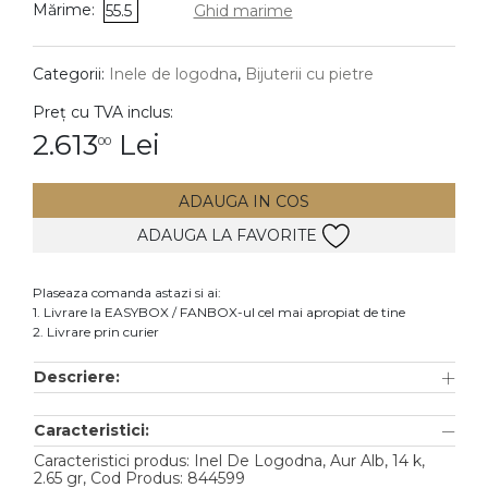
Mărime:
55.5
Ghid marime
DIAMANTE
Vezi toate
Categorii:
Inele de logodna
,
Bijuterii cu pietre
Inele
Preț cu TVA inclus:
Cercei
2.613
Lei
00
Bratari
ADAUGA IN COS
Coliere
ADAUGA LA FAVORITE
Lanturi
Pandantive
Plaseaza comanda astazi si ai:
Accesorii
1. Livrare la EASYBOX / FANBOX-ul cel mai apropiat de tine
2. Livrare prin curier
TIP METAL
Descriere:
Aur galben
Caracteristici:
Aur alb
Caracteristici produs: Inel De Logodna, Aur Alb, 14 k,
Aur roz
2.65 gr, Cod Produs: 844599