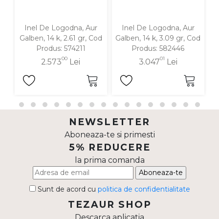
Inel De Logodna, Aur
Inel De Logodna, Aur
Galben, 14 k, 2.61 gr, Cod
Galben, 14 k, 3.09 gr, Cod
G
Produs: 574211
Produs: 582446
00
01
2.573
Lei
3.047
Lei
NEWSLETTER
Aboneaza-te si primesti
5% REDUCERE
la prima comanda
Aboneaza-te
Sunt de acord cu
politica de confidentialitate
TEZAUR SHOP
Descarca aplicatia