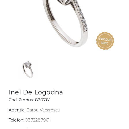
Inele
PIAT
Bratari
Cu 
Coliere
Dia
Lanturi
Pandantive
Accesorii
BIJUTERII COPII
Vezi toate
Inele
Cercei
Inel De Logodna
Cod Produs:
820781
Bratari
Coliere
Agentia:
Barbu Vacarescu
Lanturi
Telefon:
0372287961
Pandantive