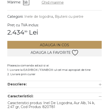
Mărime:
58
Ghid marime
DIAMANTE
Vezi toate
Categorii:
Inele de logodna
,
Bijuterii cu pietre
Inele
Preț cu TVA inclus:
Cercei
2.434
Lei
99
Bratari
ADAUGA IN COS
Coliere
ADAUGA LA FAVORITE
Lanturi
Pandantive
Plaseaza comanda astazi si ai:
Accesorii
1. Livrare la EASYBOX / FANBOX-ul cel mai apropiat de tine
2. Livrare prin curier
TIP METAL
Descriere:
Aur galben
Caracteristici:
Aur alb
Caracteristici produs: Inel De Logodna, Aur Alb, 14 k,
Aur roz
2.47 gr, Cod Produs: 820781