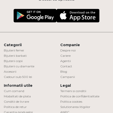
Categorii
Companie
Bijuterii femei
Despre noi
Bijuterii barbati
Cariere
Bijuterii copii
Agentii
Bijuterii cu diamante
Contact
Accesorii
Blog
Cadouri sub 500 lei
Campanii
Informatii utile
Legal
Cum comand
Termeni si conditii
Modalitati de plata
Politica de confidentialitate
Conditii de livrare
Politica cookies
Politica de retur
Solutionarea litigiilor
Garantia produselor
ANPC