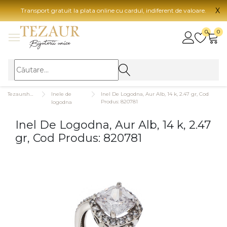
X
Transport gratuit la plata online cu cardul, indiferent de valoare.
BIJUTERII
0
0
Vezi toate bijuteriile
Vezi 
BIJUTERII FEMEI
Vezi toate
TIP 
Tezaurshop.ro
Inele de
Inel De Logodna, Aur Alb, 14 k, 2.47 gr, Cod
Inele
Aur
Produs: 820781
logodna
Cercei
Aur
Inel De Logodna, Aur Alb, 14 k, 2.47
Bratari
Aur
gr, Cod Produs: 820781
Coliere
Aur
Lanturi
CAR
Pandantive
14K
Accesorii
18K
BIJUTERII BARBATI
Vezi toate
22K