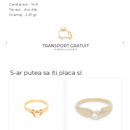
Carataj aur:
14 K
Aur mixt
Tip aur:
Aur Alb
Gramaj:
2.47 gr
CARATAJ
14K
‹
›
18K
TRANSPORT GRATUIT
la plata cu cardul
22K
PIATRA
S-ar putea sa iti placa si:
Fara pietre
Cu pietre
Diamante