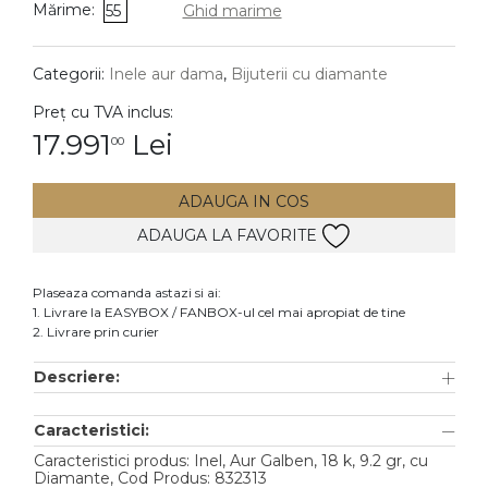
Mărime:
55
Ghid marime
DIAMANTE
Vezi toate
Categorii:
Inele aur dama
,
Bijuterii cu diamante
Inele
Preț cu TVA inclus:
Cercei
17.991
Lei
00
Bratari
ADAUGA IN COS
Coliere
ADAUGA LA FAVORITE
Lanturi
Pandantive
Plaseaza comanda astazi si ai:
Accesorii
1. Livrare la EASYBOX / FANBOX-ul cel mai apropiat de tine
2. Livrare prin curier
TIP METAL
Descriere:
Aur galben
Caracteristici:
Aur alb
Caracteristici produs: Inel, Aur Galben, 18 k, 9.2 gr, cu
Aur roz
Diamante, Cod Produs: 832313