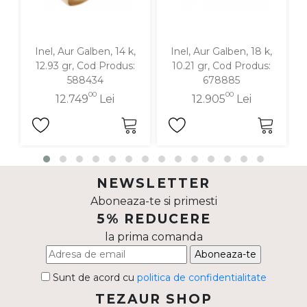
Inel, Aur Galben, 14 k,
Inel, Aur Galben, 18 k,
In
12.93 gr, Cod Produs:
10.21 gr, Cod Produs:
588434
678885
00
00
12.749
Lei
12.905
Lei
NEWSLETTER
Aboneaza-te si primesti
5% REDUCERE
la prima comanda
Aboneaza-te
Sunt de acord cu
politica de confidentialitate
TEZAUR SHOP