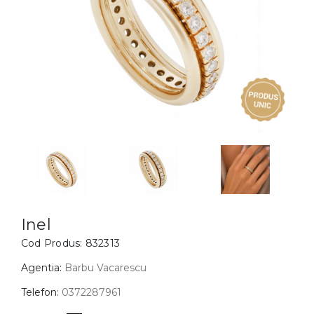
Inele
PIAT
Bratari
Cu 
Coliere
Dia
Lanturi
Pandantive
Accesorii
BIJUTERII COPII
Vezi toate
Inele
Cercei
Inel
Cod Produs:
832313
Bratari
Coliere
Agentia:
Barbu Vacarescu
Lanturi
Telefon:
0372287961
Pandantive