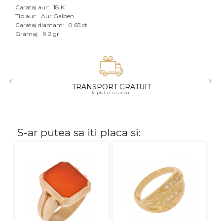
Carataj aur:
18 K
Aur mixt
Tip aur:
Aur Galben
Carataj diamant:
0.65 ct
Gramaj:
9.2 gr
CARATAJ
14K
18K
‹
›
TRANSPORT GRATUIT
22K
la plata cu cardul
PIATRA
S-ar putea sa iti placa si:
Fara pietre
Cu pietre
Diamante