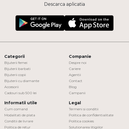
Descarca aplicatia
Categorii
Companie
Bijuterii femei
Despre noi
Bijuterii barbati
Cariere
Bijuterii copii
Agentii
Bijuterii cu diamante
Contact
Accesorii
Blog
Cadouri sub 500 lei
Campanii
Informatii utile
Legal
Cum comand
Termeni si conditii
Modalitati de plata
Politica de confidentialitate
Conditii de livrare
Politica cookies
Politica de retur
Solutionarea litigiilor