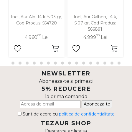
Inel, Aur Alb, 14 k, 5.03 gr,
Inel, Aur Galben, 14 k,
In
Cod Produs: 554720
5.07 gr, Cod Produs:
566891
00
00
4.960
Lei
4.999
Lei
NEWSLETTER
Aboneaza-te si primesti
5% REDUCERE
la prima comanda
Aboneaza-te
Sunt de acord cu
politica de confidentialitate
TEZAUR SHOP
Descarca aplicatia