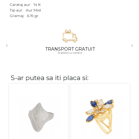
Carataj aur:
14 K
Aur mixt
Tip aur:
Aur Mixt
Gramaj:
6.19 gr
CARATAJ
14K
‹
›
18K
TRANSPORT GRATUIT
la plata cu cardul
22K
PIATRA
S-ar putea sa iti placa si:
Fara pietre
Cu pietre
Diamante