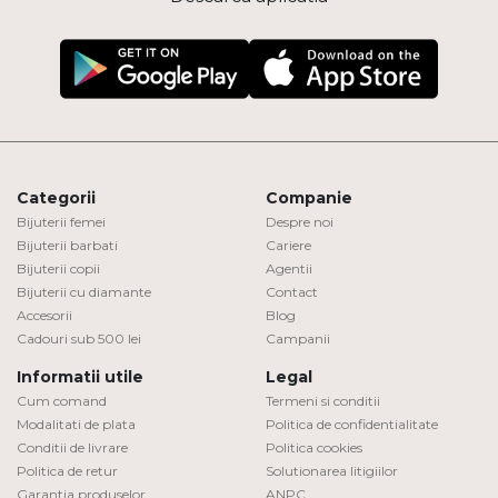
Categorii
Companie
Bijuterii femei
Despre noi
Bijuterii barbati
Cariere
Bijuterii copii
Agentii
Bijuterii cu diamante
Contact
Accesorii
Blog
Cadouri sub 500 lei
Campanii
Informatii utile
Legal
Cum comand
Termeni si conditii
Modalitati de plata
Politica de confidentialitate
Conditii de livrare
Politica cookies
Politica de retur
Solutionarea litigiilor
Garantia produselor
ANPC