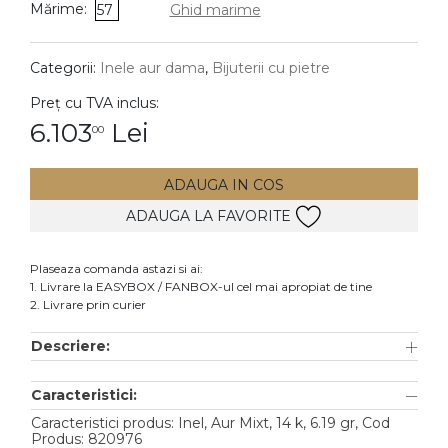
Mărime:
57
Ghid marime
DIAMANTE
Vezi toate
Categorii:
Inele aur dama
,
Bijuterii cu pietre
Inele
Preț cu TVA inclus:
Cercei
6.103
Lei
00
Bratari
ADAUGA IN COS
Coliere
ADAUGA LA FAVORITE
Lanturi
Pandantive
Plaseaza comanda astazi si ai:
Accesorii
1. Livrare la EASYBOX / FANBOX-ul cel mai apropiat de tine
2. Livrare prin curier
TIP METAL
Descriere:
Aur galben
Caracteristici:
Aur alb
Caracteristici produs: Inel, Aur Mixt, 14 k, 6.19 gr, Cod
Aur roz
Produs: 820976