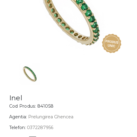
Inele
PIAT
Bratari
Cu 
Coliere
Dia
Lanturi
Pandantive
Accesorii
BIJUTERII COPII
Vezi toate
Inele
Cercei
Inel
Cod Produs:
841058
Bratari
Coliere
Agentia:
Prelungirea Ghencea
Lanturi
Telefon:
0372287956
Pandantive