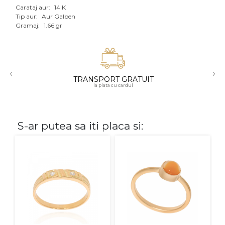
Carataj aur:
14 K
Aur mixt
Tip aur:
Aur Galben
Gramaj:
1.66 gr
CARATAJ
14K
‹
›
18K
TRANSPORT GRATUIT
la plata cu cardul
22K
PIATRA
S-ar putea sa iti placa si:
Fara pietre
Cu pietre
Diamante