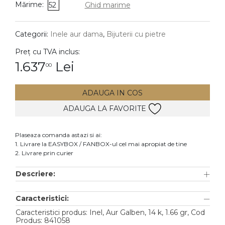
Mărime:
52
Ghid marime
DIAMANTE
Vezi toate
Categorii:
Inele aur dama
,
Bijuterii cu pietre
Inele
Preț cu TVA inclus:
Cercei
1.637
Lei
00
Bratari
ADAUGA IN COS
Coliere
ADAUGA LA FAVORITE
Lanturi
Pandantive
Plaseaza comanda astazi si ai:
Accesorii
1. Livrare la EASYBOX / FANBOX-ul cel mai apropiat de tine
2. Livrare prin curier
TIP METAL
Descriere:
Aur galben
Caracteristici:
Aur alb
Caracteristici produs: Inel, Aur Galben, 14 k, 1.66 gr, Cod
Aur roz
Produs: 841058