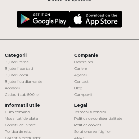
Categorii
Companie
Bijuterii femei
Despre noi
Bijuterii barbati
Cariere
Bijuterii copii
Agentii
Bijuterii cu diamante
Contact
Accesorii
Blog
Cadouri sub 500 lei
Campanii
Informatii utile
Legal
Cum comand
Termeni si conditii
Modalitati de plata
Politica de confidentialitate
Conditii de livrare
Politica cookies
Politica de retur
Solutionarea litigiilor
Garantia produselor
ANPC