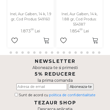
Inel, Aur Galben, 14 k, 1.9
Inel, Aur Galben, 14 k,
I
gr, Cod Produs: 549160
1.88 gr, Cod Produs:
554387
00
00
1.873
Lei
1.854
Lei
NEWSLETTER
Aboneaza-te si primesti
5% REDUCERE
la prima comanda
Aboneaza-te
Sunt de acord cu
politica de confidentialitate
TEZAUR SHOP
Descarca aplicatia