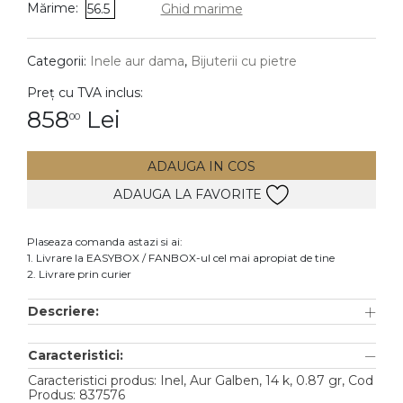
Mărime:
56.5
Ghid marime
DIAMANTE
Vezi toate
Categorii:
Inele aur dama
,
Bijuterii cu pietre
Inele
Preț cu TVA inclus:
Cercei
858
Lei
00
Bratari
ADAUGA IN COS
Coliere
ADAUGA LA FAVORITE
Lanturi
Pandantive
Plaseaza comanda astazi si ai:
Accesorii
1. Livrare la EASYBOX / FANBOX-ul cel mai apropiat de tine
2. Livrare prin curier
TIP METAL
Descriere:
Aur galben
Caracteristici:
Aur alb
Caracteristici produs: Inel, Aur Galben, 14 k, 0.87 gr, Cod
Aur roz
Produs: 837576