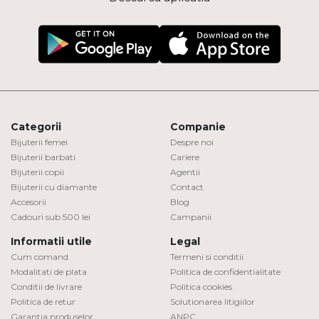
Categorii
Companie
Bijuterii femei
Despre noi
Bijuterii barbati
Cariere
Bijuterii copii
Agentii
Bijuterii cu diamante
Contact
Accesorii
Blog
Cadouri sub 500 lei
Campanii
Informatii utile
Legal
Cum comand
Termeni si conditii
Modalitati de plata
Politica de confidentialitate
Conditii de livrare
Politica cookies
Politica de retur
Solutionarea litigiilor
Garantia produselor
ANPC