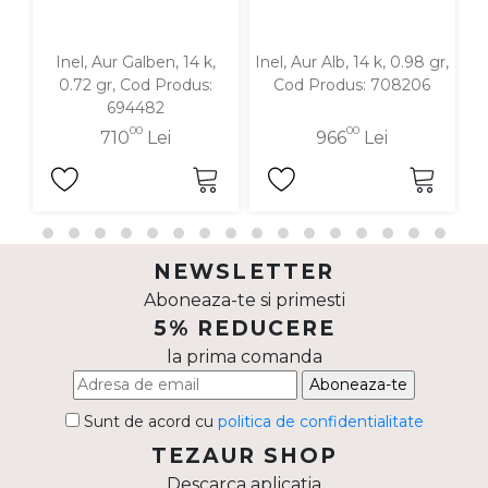
Inel, Aur Galben, 14 k,
Inel, Aur Alb, 14 k, 0.98 gr,
In
0.72 gr, Cod Produs:
Cod Produs: 708206
694482
00
00
710
Lei
966
Lei
NEWSLETTER
Aboneaza-te si primesti
5% REDUCERE
la prima comanda
Aboneaza-te
Sunt de acord cu
politica de confidentialitate
TEZAUR SHOP
Descarca aplicatia