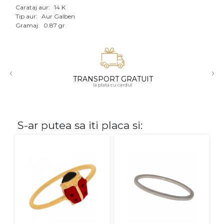
Carataj aur:
14 K
Aur mixt
Tip aur:
Aur Galben
Gramaj:
0.87 gr
CARATAJ
14K
‹
›
18K
TRANSPORT GRATUIT
la plata cu cardul
22K
PIATRA
S-ar putea sa iti placa si:
Fara pietre
Cu pietre
Diamante