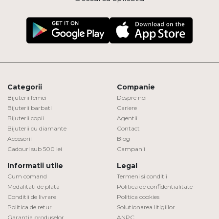
Categorii
Companie
Bijuterii femei
Despre noi
Bijuterii barbati
Cariere
Bijuterii copii
Agentii
Bijuterii cu diamante
Contact
Accesorii
Blog
Cadouri sub 500 lei
Campanii
Informatii utile
Legal
Cum comand
Termeni si conditii
Modalitati de plata
Politica de confidentialitate
Conditii de livrare
Politica cookies
Politica de retur
Solutionarea litigiilor
Garantia produselor
ANPC