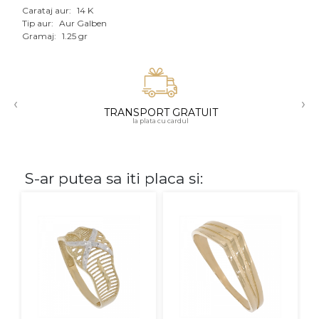
Carataj aur:
14 K
Aur mixt
Tip aur:
Aur Galben
Gramaj:
1.25 gr
CARATAJ
14K
‹
›
18K
TRANSPORT GRATUIT
la plata cu cardul
22K
PIATRA
S-ar putea sa iti placa si:
Fara pietre
Cu pietre
Diamante