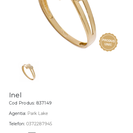
Inele
PIAT
Bratari
Cu 
Coliere
Dia
Lanturi
Pandantive
Accesorii
BIJUTERII COPII
Vezi toate
Inele
Cercei
Inel
Cod Produs:
837149
Bratari
Coliere
Agentia:
Park Lake
Lanturi
Telefon:
0372287945
Pandantive