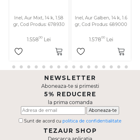
Inel, Aur Mixt, 14 k, 1.58
Inel, Aur Galben, 14 k, 1.6
In
gr, Cod Produs: 678930
gr, Cod Produs: 689000
00
00
1.558
Lei
1.578
Lei
NEWSLETTER
Aboneaza-te si primesti
5% REDUCERE
la prima comanda
Aboneaza-te
Sunt de acord cu
politica de confidentialitate
TEZAUR SHOP
Descarca aplicatia