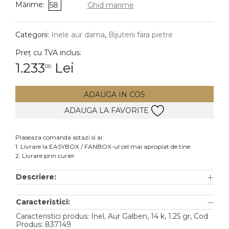
Mărime:
58
Ghid marime
DIAMANTE
Vezi toate
Categorii:
Inele aur dama
,
Bijuterii fara pietre
Inele
Preț cu TVA inclus:
Cercei
1.233
Lei
00
Bratari
ADAUGA IN COS
Coliere
ADAUGA LA FAVORITE
Lanturi
Pandantive
Plaseaza comanda astazi si ai:
Accesorii
1. Livrare la EASYBOX / FANBOX-ul cel mai apropiat de tine
2. Livrare prin curier
TIP METAL
Descriere:
Aur galben
Caracteristici:
Aur alb
Caracteristici produs: Inel, Aur Galben, 14 k, 1.25 gr, Cod
Aur roz
Produs: 837149