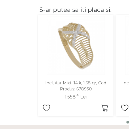
S-ar putea sa iti placa si:
DIAMANTE
Vezi toate
Inele
Cercei
Bratari
Coliere
Lanturi
Pandantive
Accesorii
Inel, Aur Mixt, 14 k, 1.58 gr, Cod
Ine
Produs: 678930
TIP METAL
00
1.558
Lei
Aur galben
Aur alb
Aur roz