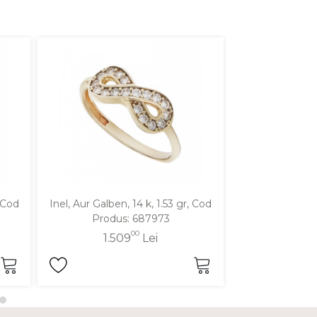
, Cod
Inel, Aur Galben, 14 k, 1.53 gr, Cod
Inel, Aur Galben
Produs: 687973
Produ
00
1.509
Lei
1.5