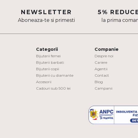
Aur mixt
NEWSLETTER
5% REDUC
Aboneaza-te si primesti
la prima coma
CARATAJ
14K
18K
Categorii
Companie
22K
Bijuterii femei
Despre noi
Bijuterii barbati
Cariere
Bijuterii copii
Agentii
PIATRA
Bijuterii cu diamante
Contact
Accesorii
Blog
Fara pietre
Cadouri sub 500 lei
Campanii
Cu pietre
Diamante