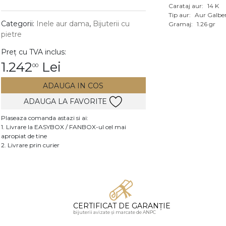
Carataj aur:
14 K
Vezi toate bijuteriile c
Tip aur:
Aur Galbe
RA
Categorii:
Inele aur dama
,
Bijuterii cu
Gramaj:
1.26 gr
pietre
pietre
Preț cu TVA inclus:
mante
1.242
Lei
00
ADAUGA IN COS
ADAUGA LA FAVORITE
Plaseaza comanda astazi si ai:
1. Livrare la EASYBOX / FANBOX-ul cel mai
apropiat de tine
2. Livrare prin curier
CERTIFICAT DE GARANȚIE
bijuterii avizate și marcate de ANPC