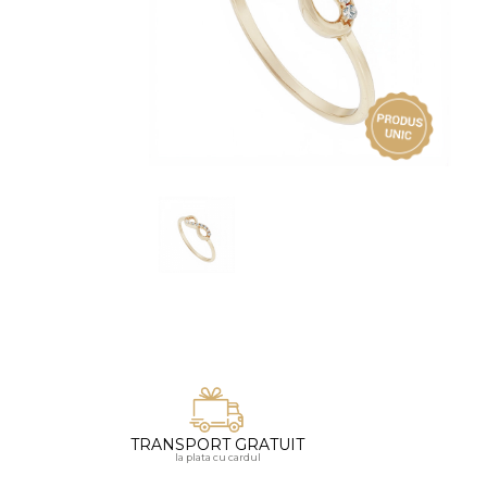
Vezi toate bijuteriile pentru femei
Inele
PIAT
Bratari
Cu 
Coliere
Dia
Lanturi
Pandantive
Accesorii
BIJUTERII COPII
Vezi toate
Inele
Cercei
Bratari
Coliere
TRANSPORT GRATUIT
Lanturi
la plata cu cardul
Pandantive