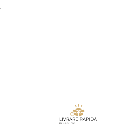
u diamante
n
LIVRARE RAPIDĂ
in 24-48 ore