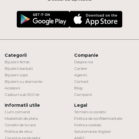
Categorii
Companie
Bijuterii femei
Despre noi
Bijuterii barbati
Cariere
Bijuterii copii
Agentii
Bijuterii cu diamante
Contact
Accesorii
Blog
Cadouri sub 500 lei
Campanii
Informatii utile
Legal
Cum comand
Termeni si conditii
Modalitati de plata
Politica de confidentialitate
Conditii de livrare
Politica cookies
Politica de retur
Solutionarea litigiilor
Garantia produselor
ANPC