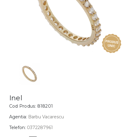
Inele
PIAT
Bratari
Cu 
Coliere
Dia
Lanturi
Pandantive
Accesorii
BIJUTERII COPII
Vezi toate
Inele
Cercei
Inel
Cod Produs:
818201
Bratari
Coliere
Agentia:
Barbu Vacarescu
Lanturi
Telefon:
0372287961
Pandantive