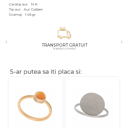
Carataj aur:
14 K
Aur mixt
Tip aur:
Aur Galben
Gramaj:
1.46 gr
CARATAJ
14K
‹
›
18K
TRANSPORT GRATUIT
la plata cu cardul
22K
PIATRA
S-ar putea sa iti placa si:
Fara pietre
Cu pietre
Diamante