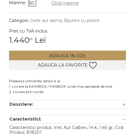
Mărime:
50
Ghid marime
DIAMANTE
Vezi toate
Categorii:
Inele aur dama
,
Bijuterii cu pietre
Inele
Preț cu TVA inclus:
Cercei
1.440
Lei
01
Bratari
ADAUGA IN COS
Coliere
ADAUGA LA FAVORITE
Lanturi
Pandantive
Plaseaza comanda astazi si ai:
Accesorii
1. Livrare la EASYBOX / FANBOX-ul cel mai apropiat de tine
2. Livrare prin curier
TIP METAL
Descriere:
Aur galben
Caracteristici:
Aur alb
Caracteristici produs: Inel, Aur Galben, 14 k, 1.46 gr, Cod
Aur roz
Produs: 818201