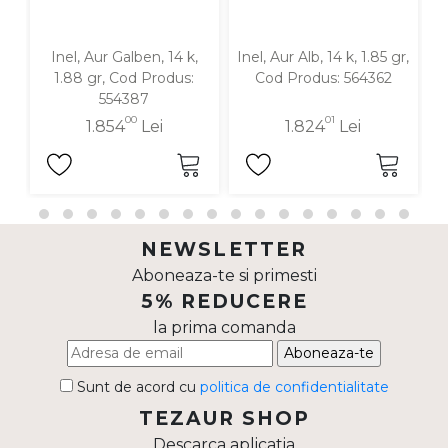
Inel, Aur Galben, 14 k,
Inel, Aur Alb, 14 k, 1.85 gr,
I
1.88 gr, Cod Produs:
Cod Produs: 564362
554387
00
01
1.854
Lei
1.824
Lei
NEWSLETTER
Aboneaza-te si primesti
5% REDUCERE
la prima comanda
Aboneaza-te
Sunt de acord cu
politica de confidentialitate
TEZAUR SHOP
Descarca aplicatia