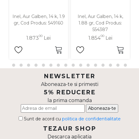
Inel, Aur Galben, 14 k, 1.9
Inel, Aur Galben, 14 k,
I
gr, Cod Produs: 549160
1.88 gr, Cod Produs:
554387
00
00
1.873
Lei
1.854
Lei
NEWSLETTER
Aboneaza-te si primesti
5% REDUCERE
la prima comanda
Aboneaza-te
Sunt de acord cu
politica de confidentialitate
TEZAUR SHOP
Descarca aplicatia