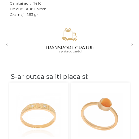
Carataj aur:
14 K
Aur mixt
Tip aur:
Aur Galben
Gramaj:
1.53 gr
CARATAJ
14K
‹
›
18K
TRANSPORT GRATUIT
la plata cu cardul
22K
PIATRA
S-ar putea sa iti placa si:
Fara pietre
Cu pietre
Diamante