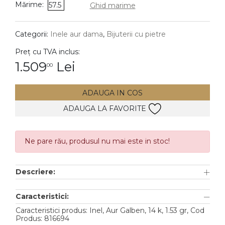
Mărime:
57.5
Ghid marime
DIAMANTE
Vezi toate
Categorii:
Inele aur dama
,
Bijuterii cu pietre
Inele
Preț cu TVA inclus:
Cercei
1.509
Lei
00
Bratari
ADAUGA IN COS
Coliere
ADAUGA LA FAVORITE
Lanturi
Pandantive
Accesorii
Ne pare rău, produsul nu mai este in stoc!
TIP METAL
Descriere:
Aur galben
Caracteristici:
Aur alb
Caracteristici produs: Inel, Aur Galben, 14 k, 1.53 gr, Cod
Produs: 816694
Aur roz