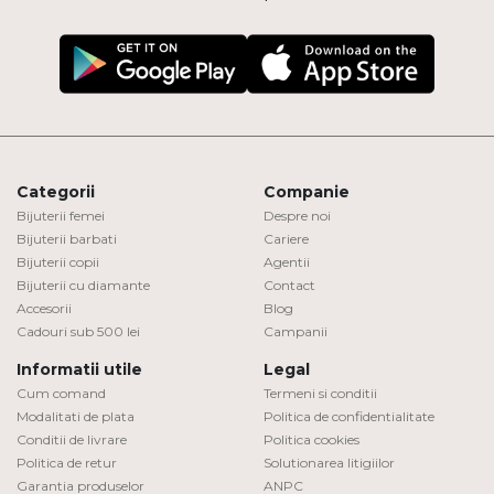
Categorii
Companie
Bijuterii femei
Despre noi
Bijuterii barbati
Cariere
Bijuterii copii
Agentii
Bijuterii cu diamante
Contact
Accesorii
Blog
Cadouri sub 500 lei
Campanii
Informatii utile
Legal
Cum comand
Termeni si conditii
Modalitati de plata
Politica de confidentialitate
Conditii de livrare
Politica cookies
Politica de retur
Solutionarea litigiilor
Garantia produselor
ANPC