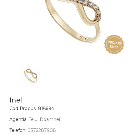
Inele
PIAT
Bratari
Cu 
Coliere
Dia
Lanturi
Pandantive
Accesorii
BIJUTERII COPII
Vezi toate
Inele
Cercei
Inel
Cod Produs:
816694
Bratari
Coliere
Agentia:
Teiul Doamnei
Lanturi
Telefon:
0372287908
Pandantive