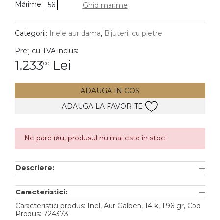
Mărime:
56
Ghid marime
DIAMANTE
Vezi toate
Categorii:
Inele aur dama
,
Bijuterii cu pietre
Inele
Preț cu TVA inclus:
Cercei
1.233
Lei
00
Bratari
ADAUGA IN COS
Coliere
ADAUGA LA FAVORITE
Lanturi
Pandantive
Accesorii
Ne pare rău, produsul nu mai este in stoc!
TIP METAL
Descriere:
Aur galben
Caracteristici:
Aur alb
Caracteristici produs: Inel, Aur Galben, 14 k, 1.96 gr, Cod
Produs: 724373
Aur roz