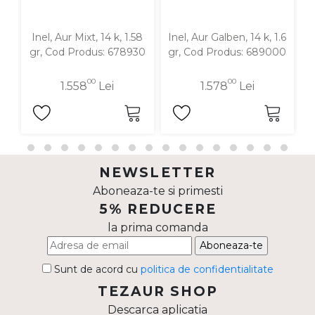
Inel, Aur Mixt, 14 k, 1.58
Inel, Aur Galben, 14 k, 1.6
In
gr, Cod Produs: 678930
gr, Cod Produs: 689000
00
00
1.558
Lei
1.578
Lei
NEWSLETTER
Aboneaza-te si primesti
5% REDUCERE
la prima comanda
Aboneaza-te
Sunt de acord cu
politica de confidentialitate
TEZAUR SHOP
Descarca aplicatia