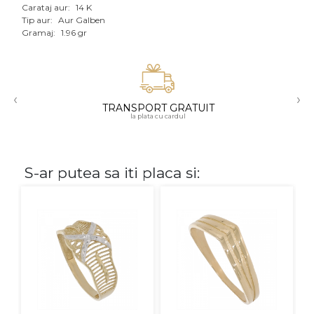
Carataj aur:
14 K
Aur mixt
Tip aur:
Aur Galben
Gramaj:
1.96 gr
CARATAJ
14K
‹
›
18K
TRANSPORT GRATUIT
la plata cu cardul
22K
PIATRA
S-ar putea sa iti placa si:
Fara pietre
Cu pietre
Diamante