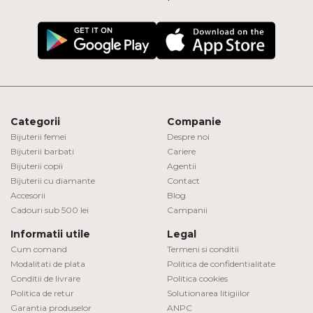
Categorii
Companie
Bijuterii femei
Despre noi
Bijuterii barbati
Cariere
Bijuterii copii
Agentii
Bijuterii cu diamante
Contact
Accesorii
Blog
Cadouri sub 500 lei
Campanii
Informatii utile
Legal
Cum comand
Termeni si conditii
Modalitati de plata
Politica de confidentialitate
Conditii de livrare
Politica cookies
Politica de retur
Solutionarea litigiilor
Garantia produselor
ANPC