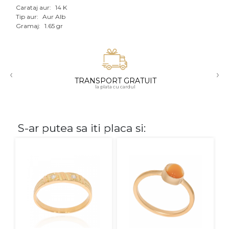
Carataj aur:
14 K
Aur mixt
Tip aur:
Aur Alb
Gramaj:
1.65 gr
CARATAJ
14K
‹
›
18K
TRANSPORT GRATUIT
la plata cu cardul
22K
PIATRA
S-ar putea sa iti placa si:
Fara pietre
Cu pietre
Diamante