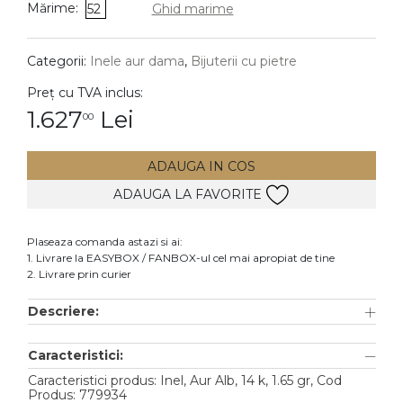
Mărime:
52
Ghid marime
DIAMANTE
Vezi toate
Categorii:
Inele aur dama
,
Bijuterii cu pietre
Inele
Preț cu TVA inclus:
Cercei
1.627
Lei
00
Bratari
ADAUGA IN COS
Coliere
ADAUGA LA FAVORITE
Lanturi
Pandantive
Plaseaza comanda astazi si ai:
Accesorii
1. Livrare la EASYBOX / FANBOX-ul cel mai apropiat de tine
2. Livrare prin curier
TIP METAL
Descriere:
Aur galben
Caracteristici:
Aur alb
Caracteristici produs: Inel, Aur Alb, 14 k, 1.65 gr, Cod
Aur roz
Produs: 779934