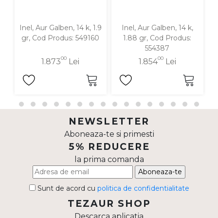
Inel, Aur Galben, 14 k, 1.9
Inel, Aur Galben, 14 k,
I
gr, Cod Produs: 549160
1.88 gr, Cod Produs:
554387
00
00
1.873
Lei
1.854
Lei
NEWSLETTER
Aboneaza-te si primesti
5% REDUCERE
la prima comanda
Aboneaza-te
Sunt de acord cu
politica de confidentialitate
TEZAUR SHOP
Descarca aplicatia