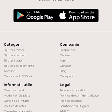
Categorii
Companie
Bijuterii femei
Despre noi
Bijuterii barbati
Cariere
Bijuterii copii
Agentii
Bijuterii cu diamante
Contact
Accesorii
Blog
Cadouri sub 500 lei
Campanii
Informatii utile
Legal
Cum comand
Termeni si conditii
Modalitati de plata
Politica de confidentialitate
Conditii de livrare
Politica cookies
Politica de retur
Solutionarea litigiilor
Garantia produselor
ANPC