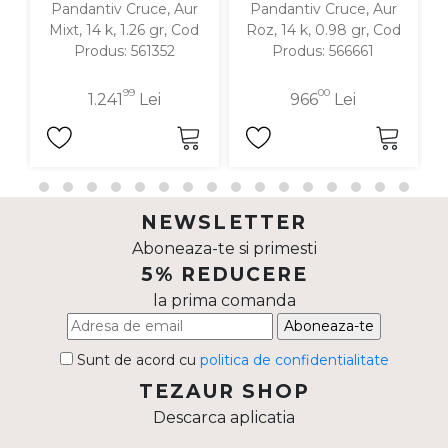
Pandantiv Cruce, Aur
Pandantiv Cruce, Aur
P
Mixt, 14 k, 1.26 gr, Cod
Roz, 14 k, 0.98 gr, Cod
1
Produs: 561352
Produs: 566661
99
00
1.241
Lei
966
Lei
NEWSLETTER
Aboneaza-te si primesti
5% REDUCERE
la prima comanda
Aboneaza-te
Sunt de acord cu
politica de confidentialitate
TEZAUR SHOP
Descarca aplicatia