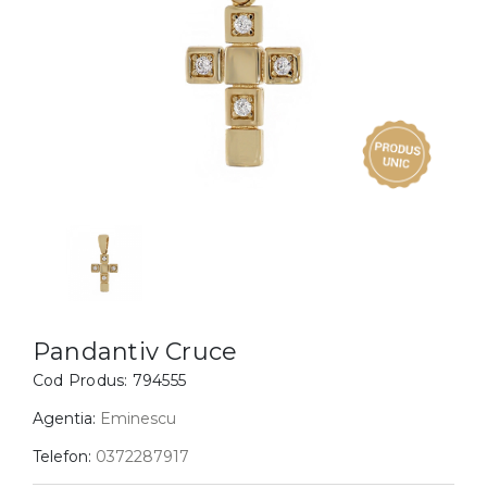
Inele
PIAT
Bratari
Cu 
Coliere
Dia
Lanturi
Pandantive
Accesorii
BIJUTERII COPII
Vezi toate
Inele
Cercei
Pandantiv Cruce
Bratari
Cod Produs:
794555
Coliere
Agentia:
Eminescu
Lanturi
Telefon:
0372287917
Pandantive