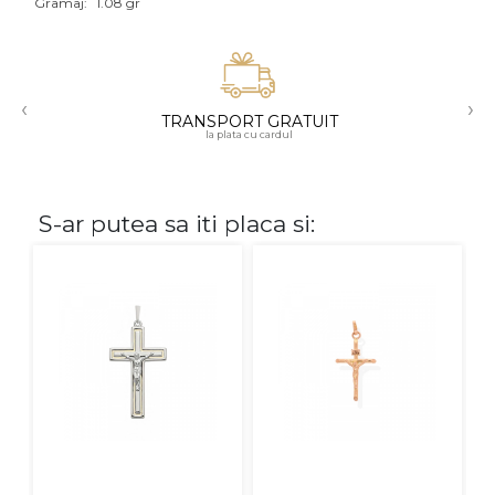
Gramaj:
1.08 gr
Aur mixt
CARATAJ
‹
›
TRANSPORT GRATUIT
14K
la plata cu cardul
18K
22K
S-ar putea sa iti placa si:
PIATRA
Fara pietre
Cu pietre
Diamante