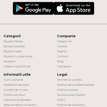
Categorii
Companie
Bijuterii femei
Despre noi
Bijuterii barbati
Cariere
Bijuterii copii
Agentii
Bijuterii cu diamante
Contact
Accesorii
Blog
Cadouri sub 500 lei
Campanii
Informatii utile
Legal
Cum comand
Termeni si conditii
Modalitati de plata
Politica de confidentialitate
Conditii de livrare
Politica cookies
Politica de retur
Solutionarea litigiilor
Garantia produselor
ANPC
Regulamente campanii
Politica de avertizori