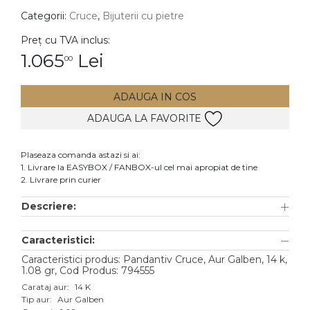
Categorii:
Cruce
,
Bijuterii cu pietre
DIAMANTE
Vezi toate
Preț cu TVA inclus:
1.065
Lei
00
Inele
Cercei
ADAUGA IN COS
Bratari
ADAUGA LA FAVORITE
Coliere
Lanturi
Plaseaza comanda astazi si ai:
1. Livrare la EASYBOX / FANBOX-ul cel mai apropiat de tine
Pandantive
2. Livrare prin curier
Accesorii
Descriere:
TIP METAL
Caracteristici:
Aur galben
Caracteristici produs: Pandantiv Cruce, Aur Galben, 14 k,
1.08 gr, Cod Produs: 794555
Aur alb
Carataj aur:
14 K
Tip aur:
Aur Galben
Aur roz