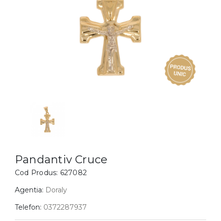
Inele
PIAT
Bratari
Cu 
Coliere
Dia
Lanturi
Pandantive
Accesorii
BIJUTERII COPII
Vezi toate
Inele
Cercei
Pandantiv Cruce
Bratari
Cod Produs:
627082
Coliere
Agentia:
Doraly
Lanturi
Telefon:
0372287937
Pandantive