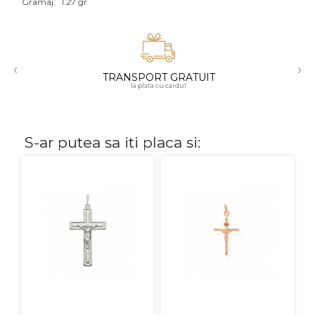
Gramaj:
1.27 gr
Aur mixt
CARATAJ
‹
›
TRANSPORT GRATUIT
14K
la plata cu cardul
18K
22K
S-ar putea sa iti placa si:
PIATRA
Fara pietre
Cu pietre
Diamante