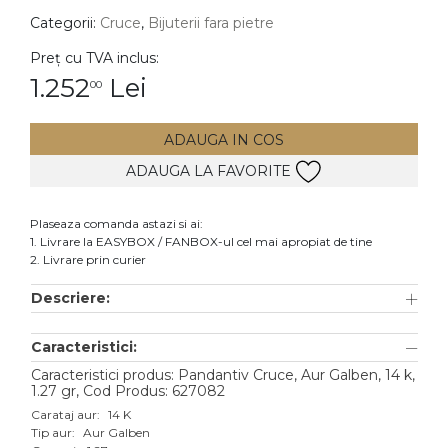
Categorii:
Cruce
,
Bijuterii fara pietre
DIAMANTE
Vezi toate
Preț cu TVA inclus:
1.252
Lei
00
Inele
Cercei
ADAUGA IN COS
Bratari
ADAUGA LA FAVORITE
Coliere
Lanturi
Plaseaza comanda astazi si ai:
1. Livrare la EASYBOX / FANBOX-ul cel mai apropiat de tine
Pandantive
2. Livrare prin curier
Accesorii
Descriere:
TIP METAL
Caracteristici:
Aur galben
Caracteristici produs: Pandantiv Cruce, Aur Galben, 14 k,
1.27 gr, Cod Produs: 627082
Aur alb
Carataj aur:
14 K
Tip aur:
Aur Galben
Aur roz