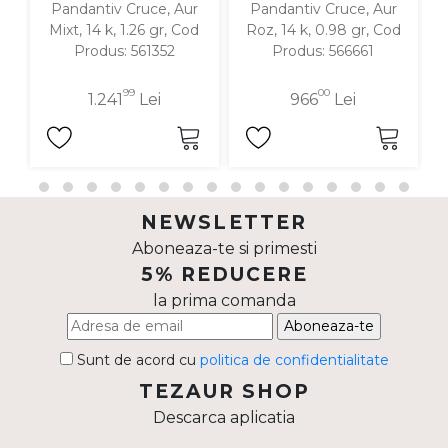
Pandantiv Cruce, Aur
Pandantiv Cruce, Aur
P
Mixt, 14 k, 1.26 gr, Cod
Roz, 14 k, 0.98 gr, Cod
1
Produs: 561352
Produs: 566661
99
00
1.241
Lei
966
Lei
NEWSLETTER
Aboneaza-te si primesti
5% REDUCERE
la prima comanda
Aboneaza-te
Sunt de acord cu
politica de confidentialitate
TEZAUR SHOP
Descarca aplicatia