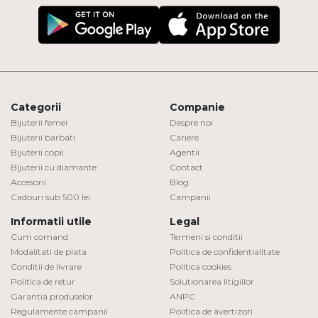
Categorii
Companie
Bijuterii femei
Despre noi
Bijuterii barbati
Cariere
Bijuterii copii
Agentii
Bijuterii cu diamante
Contact
Accesorii
Blog
Cadouri sub 500 lei
Campanii
Informatii utile
Legal
Cum comand
Termeni si conditii
Modalitati de plata
Politica de confidentialitate
Conditii de livrare
Politica cookies
Politica de retur
Solutionarea litigiilor
Garantia produselor
ANPC
Regulamente campanii
Politica de avertizori