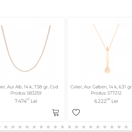
ier, Aur Alb, 14 k, 7.58 gr, Cod
Colier, Aur Galben, 14 k, 6.31 g
Produs: 583259
Produs: 577212
01
00
7.474
Lei
6.222
Lei