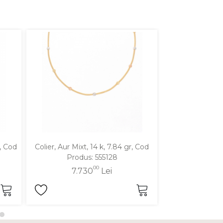
r, Cod
Colier, Aur Mixt, 14 k, 7.84 gr, Cod
Colier, Aur Galbe
Produs: 555128
Produ
00
7.730
Lei
6.4