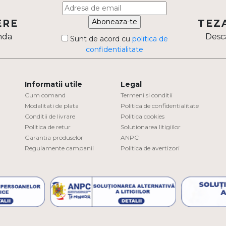
Aboneaza-te
ERE
TEZ
nda
Desca
Sunt de acord cu
politica de
confidentialitate
Informatii utile
Legal
Cum comand
Termeni si conditii
Modalitati de plata
Politica de confidentialitate
Conditii de livrare
Politica cookies
Politica de retur
Solutionarea litigiilor
Garantia produselor
ANPC
Regulamente campanii
Politica de avertizori