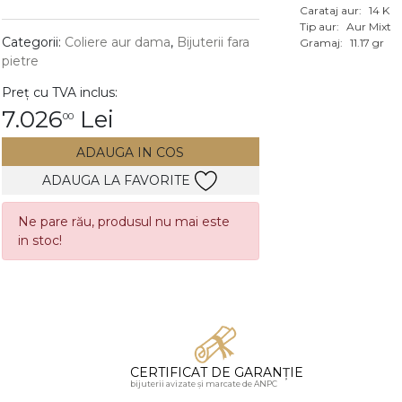
Carataj aur:
14 K
Vezi toate bijuteriile c
Tip aur:
Aur Mixt
RA
Categorii:
Coliere aur dama
,
Bijuterii fara
Gramaj:
11.17 gr
pietre
pietre
Preț cu TVA inclus:
mante
7.026
Lei
00
ADAUGA IN COS
ADAUGA LA FAVORITE
Ne pare rău, produsul nu mai este
in stoc!
CERTIFICAT DE GARANȚIE
bijuterii avizate și marcate de ANPC