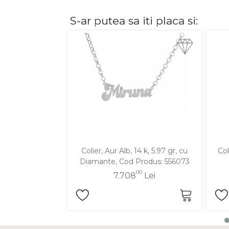
S-ar putea sa iti placa si:
DIAMANTE
Vezi toate
Inele
Cercei
Bratari
Coliere
Lanturi
Pandantive
Accesorii
Colier, Aur Alb, 14 k, 5.97 gr, cu
Col
Diamante, Cod Produs: 556073
TIP METAL
00
7.708
Lei
Aur galben
Aur alb
Aur roz