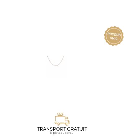
Vezi toate bijuteriile pentru femei
Inele
PIAT
Bratari
Cu 
Coliere
Dia
Lanturi
Pandantive
Accesorii
BIJUTERII COPII
Vezi toate
Inele
Cercei
Bratari
Coliere
Lanturi
TRANSPORT GRATUIT
la plata cu cardul
Pandantive