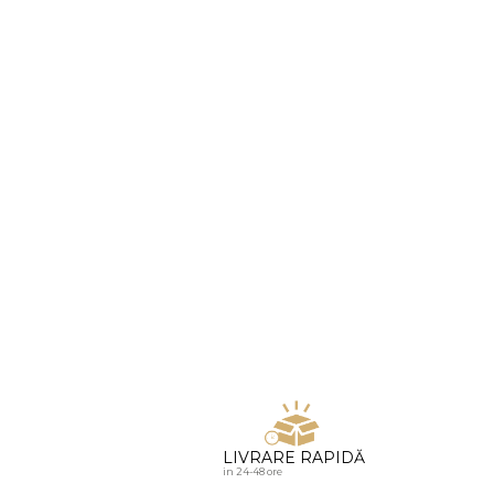
u diamante
LIVRARE RAPIDĂ
in 24-48 ore