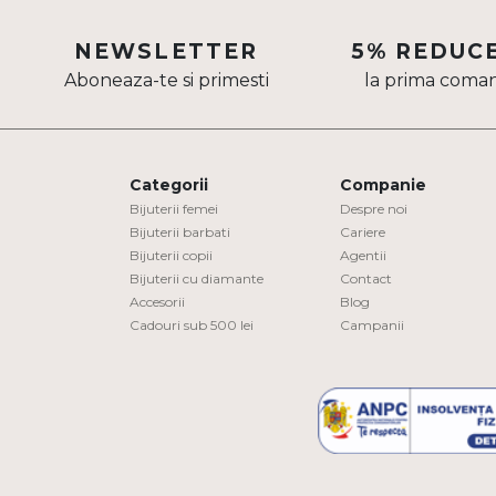
Aur mixt
NEWSLETTER
5% REDUC
CARATAJ
Aboneaza-te si primesti
la prima coma
14K
18K
Categorii
Companie
22K
Bijuterii femei
Despre noi
Bijuterii barbati
Cariere
PIATRA
Bijuterii copii
Agentii
Bijuterii cu diamante
Contact
Fara pietre
Accesorii
Blog
Cadouri sub 500 lei
Campanii
Cu pietre
Diamante