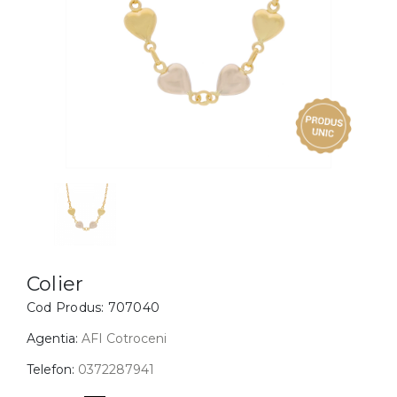
Inele
PIAT
Bratari
Cu 
Coliere
Dia
Lanturi
Pandantive
Accesorii
BIJUTERII COPII
Vezi toate
Inele
Cercei
Colier
Cod Produs:
707040
Bratari
Coliere
Agentia:
AFI Cotroceni
Lanturi
Telefon:
0372287941
Pandantive