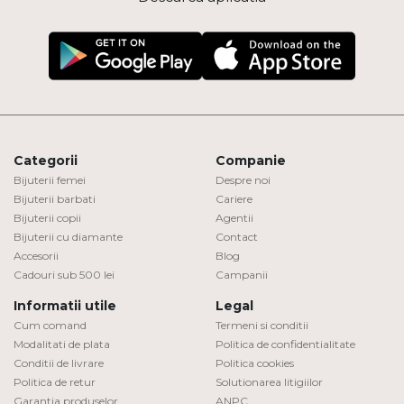
Categorii
Companie
Bijuterii femei
Despre noi
Bijuterii barbati
Cariere
Bijuterii copii
Agentii
Bijuterii cu diamante
Contact
Accesorii
Blog
Cadouri sub 500 lei
Campanii
Informatii utile
Legal
Cum comand
Termeni si conditii
Modalitati de plata
Politica de confidentialitate
Conditii de livrare
Politica cookies
Politica de retur
Solutionarea litigiilor
Garantia produselor
ANPC