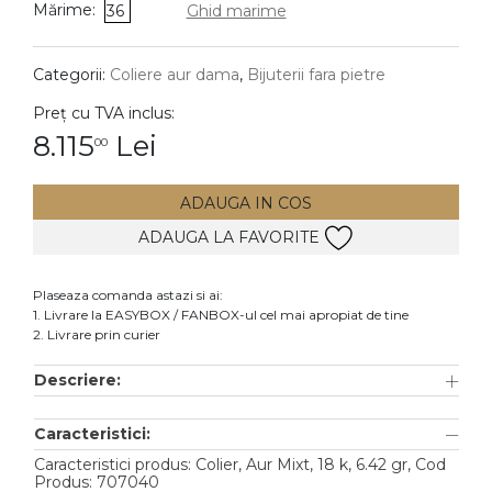
Mărime:
36
Ghid marime
DIAMANTE
Vezi toate
Categorii:
Coliere aur dama
,
Bijuterii fara pietre
Inele
Preț cu TVA inclus:
Cercei
8.115
Lei
00
Bratari
ADAUGA IN COS
Coliere
ADAUGA LA FAVORITE
Lanturi
Pandantive
Plaseaza comanda astazi si ai:
Accesorii
1. Livrare la EASYBOX / FANBOX-ul cel mai apropiat de tine
2. Livrare prin curier
TIP METAL
Descriere:
Aur galben
Caracteristici:
Aur alb
Caracteristici produs: Colier, Aur Mixt, 18 k, 6.42 gr, Cod
Aur roz
Produs: 707040