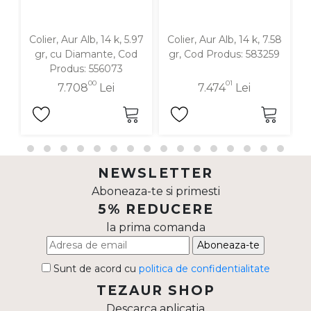
Colier, Aur Alb, 14 k, 5.97
Colier, Aur Alb, 14 k, 7.58
gr, cu Diamante, Cod
gr, Cod Produs: 583259
Produs: 556073
00
01
7.708
Lei
7.474
Lei
NEWSLETTER
Aboneaza-te si primesti
5% REDUCERE
la prima comanda
Aboneaza-te
Sunt de acord cu
politica de confidentialitate
TEZAUR SHOP
Descarca aplicatia