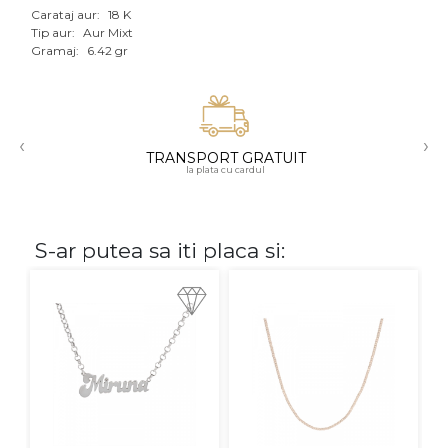
Carataj aur:
18 K
Aur mixt
Tip aur:
Aur Mixt
Gramaj:
6.42 gr
CARATAJ
14K
‹
›
18K
TRANSPORT GRATUIT
la plata cu cardul
22K
PIATRA
S-ar putea sa iti placa si:
Fara pietre
Cu pietre
Diamante