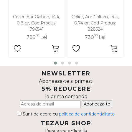
Colier, Aur Galben, 14 k,
Colier, Aur Galben, 14 k,
C
0.8 gr, Cod Produs:
0.74 gr, Cod Produs:
796541
828524
00
00
789
Lei
730
Lei
NEWSLETTER
Aboneaza-te si primesti
5% REDUCERE
la prima comanda
Aboneaza-te
Sunt de acord cu
politica de confidentialitate
TEZAUR SHOP
Descarca aplicatia