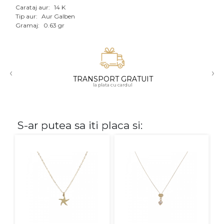
Carataj aur:
14 K
Aur mixt
Tip aur:
Aur Galben
Gramaj:
0.63 gr
CARATAJ
14K
‹
›
18K
TRANSPORT GRATUIT
la plata cu cardul
22K
PIATRA
S-ar putea sa iti placa si:
Fara pietre
Cu pietre
Diamante