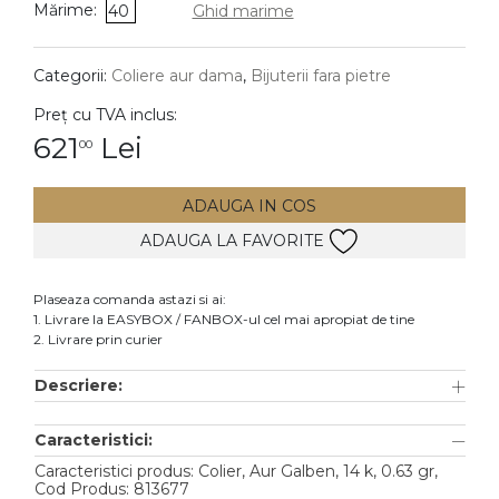
Mărime:
40
Ghid marime
DIAMANTE
Vezi toate
Categorii:
Coliere aur dama
,
Bijuterii fara pietre
Inele
Preț cu TVA inclus:
Cercei
621
Lei
00
Bratari
ADAUGA IN COS
Coliere
ADAUGA LA FAVORITE
Lanturi
Pandantive
Plaseaza comanda astazi si ai:
Accesorii
1. Livrare la EASYBOX / FANBOX-ul cel mai apropiat de tine
2. Livrare prin curier
TIP METAL
Descriere:
Aur galben
Caracteristici:
Aur alb
Caracteristici produs: Colier, Aur Galben, 14 k, 0.63 gr,
Aur roz
Cod Produs: 813677