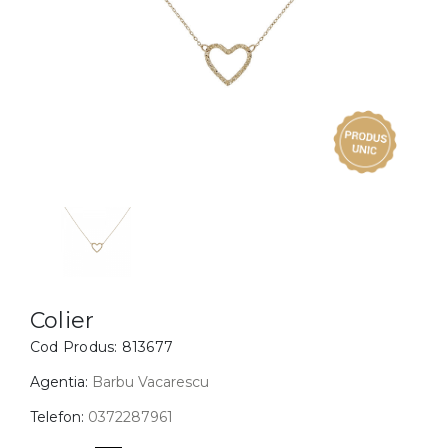
Inele
PIAT
Bratari
Cu 
Coliere
Dia
Lanturi
Pandantive
Accesorii
BIJUTERII COPII
Vezi toate
Inele
Cercei
Colier
Cod Produs:
813677
Bratari
Coliere
Agentia:
Barbu Vacarescu
Lanturi
Telefon:
0372287961
Pandantive