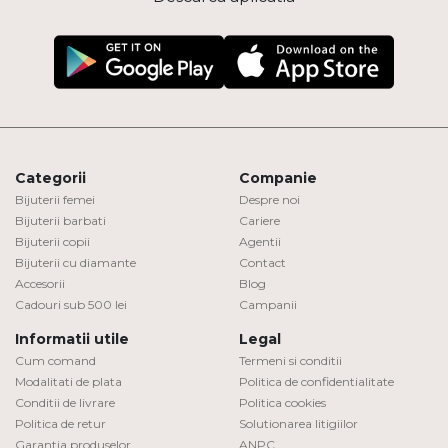
Categorii
Companie
Bijuterii femei
Despre noi
Bijuterii barbati
Cariere
Bijuterii copii
Agentii
Bijuterii cu diamante
Contact
Accesorii
Blog
Cadouri sub 500 lei
Campanii
Informatii utile
Legal
Cum comand
Termeni si conditii
Modalitati de plata
Politica de confidentialitate
Conditii de livrare
Politica cookies
Politica de retur
Solutionarea litigiilor
Garantia produselor
ANPC