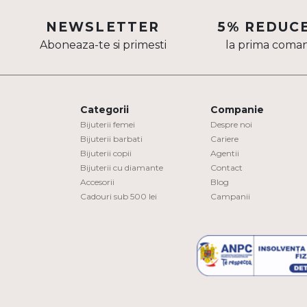
Aur mixt
NEWSLETTER
5% REDUC
Aboneaza-te si primesti
la prima coma
CARATAJ
14K
18K
Categorii
Companie
22K
Bijuterii femei
Despre noi
Bijuterii barbati
Cariere
Bijuterii copii
Agentii
PIATRA
Bijuterii cu diamante
Contact
Accesorii
Blog
Fara pietre
Cadouri sub 500 lei
Campanii
Cu pietre
Diamante