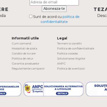
Aboneaza-te
ERE
TEZ
nda
Desca
Sunt de acord cu
politica de
confidentialitate
Informatii utile
Legal
Cum comand
Termeni si conditii
Modalitati de plata
Politica de confidentialitate
Conditii de livrare
Politica cookies
Politica de retur
Solutionarea litigiilor
Garantia produselor
ANPC
Regulamente campanii
Politica de avertizori