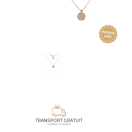
Vezi toate bijuteriile pentru femei
Inele
PIAT
Bratari
Cu 
Coliere
Dia
Lanturi
Pandantive
Accesorii
BIJUTERII COPII
Vezi toate
Inele
Cercei
Bratari
Coliere
TRANSPORT GRATUIT
Lanturi
la plata cu cardul
Pandantive