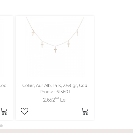
 Cod
Colier, Aur Alb, 14 k, 2.69 gr, Cod
Colier, Aur Galbe
Produs: 613601
Produ
00
2.652
Lei
1.9