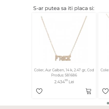
S-ar putea sa iti placa si:
DIAMANTE
Vezi toate
Inele
Cercei
Bratari
Coliere
Lanturi
Pandantive
Accesorii
Colier, Aur Galben, 14 k, 2.47 gr, Cod
Colie
Produs: 581686
TIP METAL
99
2.434
Lei
Aur galben
Aur alb
Aur roz