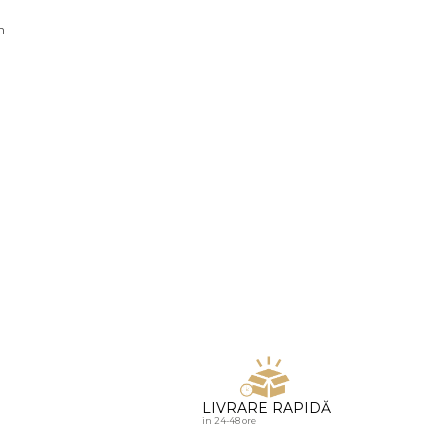
u diamante
n
LIVRARE RAPIDĂ
in 24-48 ore