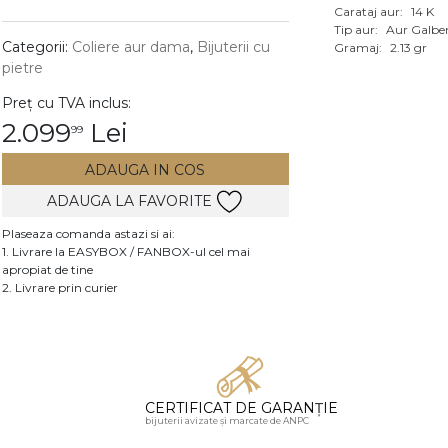
Carataj aur:
14 K
Vezi toate bijuteriile c
Tip aur:
Aur Galbe
RA
Categorii:
Coliere aur dama
,
Bijuterii cu
Gramaj:
2.13 gr
pietre
pietre
Preț cu TVA inclus:
mante
2.099
Lei
99
ADAUGA IN COS
ADAUGA LA FAVORITE
Plaseaza comanda astazi si ai:
1. Livrare la EASYBOX / FANBOX-ul cel mai
apropiat de tine
2. Livrare prin curier
CERTIFICAT DE GARANȚIE
bijuterii avizate și marcate de ANPC