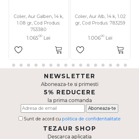
Colier, Aur Galben, 14 k,
Colier, Aur Alb, 14 k, 1.02
C
1.08 gr, Cod Produs:
gr, Cod Produs: 783259
g
753380
00
00
1.065
Lei
1.006
Lei
NEWSLETTER
Aboneaza-te si primesti
5% REDUCERE
la prima comanda
Aboneaza-te
Sunt de acord cu
politica de confidentialitate
TEZAUR SHOP
Descarca aplicatia