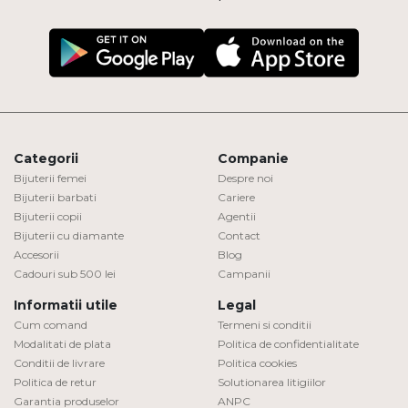
Categorii
Companie
Bijuterii femei
Despre noi
Bijuterii barbati
Cariere
Bijuterii copii
Agentii
Bijuterii cu diamante
Contact
Accesorii
Blog
Cadouri sub 500 lei
Campanii
Informatii utile
Legal
Cum comand
Termeni si conditii
Modalitati de plata
Politica de confidentialitate
Conditii de livrare
Politica cookies
Politica de retur
Solutionarea litigiilor
Garantia produselor
ANPC