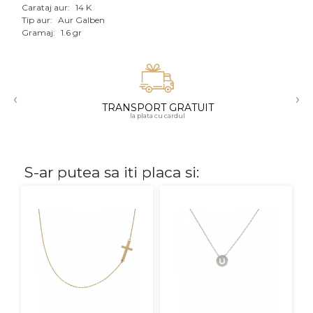
Carataj aur:
14 K
Aur mixt
Tip aur:
Aur Galben
Gramaj:
1.6 gr
CARATAJ
14K
‹
›
18K
TRANSPORT GRATUIT
la plata cu cardul
22K
PIATRA
S-ar putea sa iti placa si:
Fara pietre
Cu pietre
Diamante