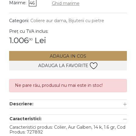
Mărime:
46
Ghid marime
DIAMANTE
Vezi toate
Categorii:
Coliere aur dama
,
Bijuterii cu pietre
Inele
Preț cu TVA inclus:
Cercei
1.006
Lei
00
Bratari
ADAUGA IN COS
Coliere
ADAUGA LA FAVORITE
Lanturi
Pandantive
Accesorii
Ne pare rău, produsul nu mai este in stoc!
TIP METAL
Descriere:
Aur galben
Caracteristici:
Aur alb
Caracteristici produs: Colier, Aur Galben, 14 k, 1.6 gr, Cod
Produs: 727892
Aur roz