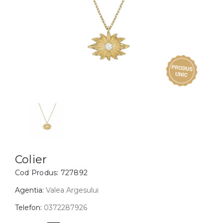
Inele
PIAT
Bratari
Cu 
Coliere
Dia
Lanturi
Pandantive
Accesorii
BIJUTERII COPII
Vezi toate
Inele
Cercei
Colier
Cod Produs:
727892
Bratari
Coliere
Agentia:
Valea Argesului
Lanturi
Telefon:
0372287926
Pandantive