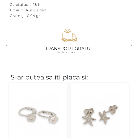
Carataj aur:
18 K
Aur mixt
Tip aur:
Aur Galben
Gramaj:
0.94 gr
CARATAJ
14K
‹
›
18K
TRANSPORT GRATUIT
la plata cu cardul
22K
PIATRA
S-ar putea sa iti placa si:
Fara pietre
Cu pietre
Diamante