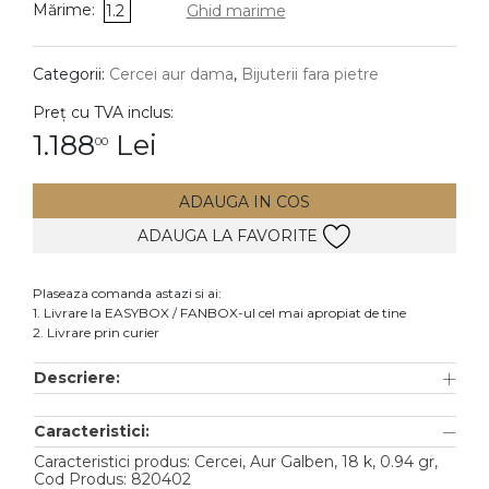
Mărime:
1.2
Ghid marime
DIAMANTE
Vezi toate
Categorii:
Cercei aur dama
,
Bijuterii fara pietre
Inele
Preț cu TVA inclus:
Cercei
1.188
Lei
00
Bratari
ADAUGA IN COS
Coliere
ADAUGA LA FAVORITE
Lanturi
Pandantive
Plaseaza comanda astazi si ai:
Accesorii
1. Livrare la EASYBOX / FANBOX-ul cel mai apropiat de tine
2. Livrare prin curier
TIP METAL
Descriere:
Aur galben
Caracteristici:
Aur alb
Caracteristici produs: Cercei, Aur Galben, 18 k, 0.94 gr,
Aur roz
Cod Produs: 820402