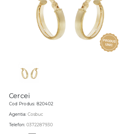
Inele
PIAT
Bratari
Cu 
Coliere
Dia
Lanturi
Pandantive
Accesorii
BIJUTERII COPII
Vezi toate
Inele
Cercei
Cercei
Cod Produs:
820402
Bratari
Coliere
Agentia:
Cosbuc
Lanturi
Telefon:
0372287930
Pandantive