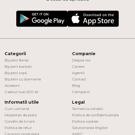
Categorii
Companie
Bijuterii femei
Despre noi
Bijuterii barbati
Cariere
Bijuterii copii
Agentii
Bijuterii cu diamante
Contact
Accesorii
Blog
Cadouri sub 500 lei
Campanii
Informatii utile
Legal
Cum comand
Termeni si conditii
Modalitati de plata
Politica de confidentialitate
Conditii de livrare
Politica cookies
Politica de retur
Solutionarea litigiilor
Garantia produselor
ANPC