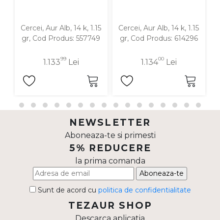
Cercei, Aur Alb, 14 k, 1.15
Cercei, Aur Alb, 14 k, 1.15
C
gr, Cod Produs: 557749
gr, Cod Produs: 614296
99
00
1.133
Lei
1.134
Lei
NEWSLETTER
Aboneaza-te si primesti
5% REDUCERE
la prima comanda
Aboneaza-te
Sunt de acord cu
politica de confidentialitate
TEZAUR SHOP
Descarca aplicatia