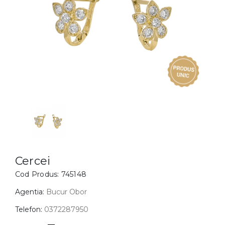
Inele
PIAT
Bratari
Cu 
Coliere
Dia
Lanturi
Pandantive
Accesorii
BIJUTERII COPII
Vezi toate
Inele
Cercei
Cercei
Cod Produs:
745148
Bratari
Coliere
Agentia:
Bucur Obor
Lanturi
Telefon:
0372287950
Pandantive