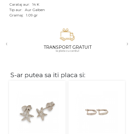
Carataj aur:
14 K
Aur mixt
Tip aur:
Aur Galben
Gramaj:
1.09 gr
CARATAJ
14K
‹
›
18K
TRANSPORT GRATUIT
la plata cu cardul
22K
PIATRA
S-ar putea sa iti placa si:
Fara pietre
Cu pietre
Diamante