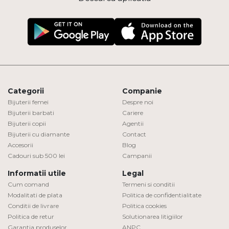
Categorii
Companie
Bijuterii femei
Despre noi
Bijuterii barbati
Cariere
Bijuterii copii
Agentii
Bijuterii cu diamante
Contact
Accesorii
Blog
Cadouri sub 500 lei
Campanii
Informatii utile
Legal
Cum comand
Termeni si conditii
Modalitati de plata
Politica de confidentialitate
Conditii de livrare
Politica cookies
Politica de retur
Solutionarea litigiilor
Garantia produselor
ANPC