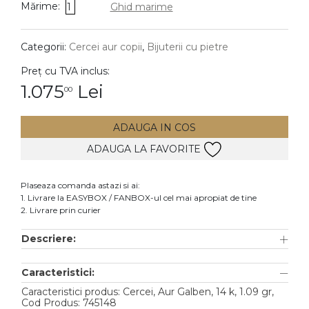
Mărime:
1
Ghid marime
DIAMANTE
Vezi toate
Categorii:
Cercei aur copii
,
Bijuterii cu pietre
Inele
Preț cu TVA inclus:
Cercei
1.075
Lei
00
Bratari
ADAUGA IN COS
Coliere
ADAUGA LA FAVORITE
Lanturi
Pandantive
Plaseaza comanda astazi si ai:
Accesorii
1. Livrare la EASYBOX / FANBOX-ul cel mai apropiat de tine
2. Livrare prin curier
TIP METAL
Descriere:
Aur galben
Caracteristici:
Aur alb
Caracteristici produs: Cercei, Aur Galben, 14 k, 1.09 gr,
Aur roz
Cod Produs: 745148