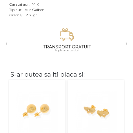
Carataj aur:
14 K
Aur mixt
Tip aur:
Aur Galben
Gramaj:
2.55 gr
CARATAJ
14K
‹
›
18K
TRANSPORT GRATUIT
la plata cu cardul
22K
PIATRA
S-ar putea sa iti placa si:
Fara pietre
Cu pietre
Diamante