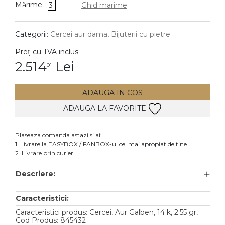
Mărime:
3
Ghid marime
DIAMANTE
Vezi toate
Categorii:
Cercei aur dama
,
Bijuterii cu pietre
Inele
Preț cu TVA inclus:
Cercei
2.514
Lei
01
Bratari
ADAUGA IN COS
Coliere
ADAUGA LA FAVORITE
Lanturi
Pandantive
Plaseaza comanda astazi si ai:
Accesorii
1. Livrare la EASYBOX / FANBOX-ul cel mai apropiat de tine
2. Livrare prin curier
TIP METAL
Descriere:
Aur galben
Caracteristici:
Aur alb
Caracteristici produs: Cercei, Aur Galben, 14 k, 2.55 gr,
Aur roz
Cod Produs: 845432