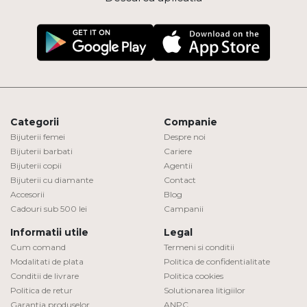
Categorii
Companie
Bijuterii femei
Despre noi
Bijuterii barbati
Cariere
Bijuterii copii
Agentii
Bijuterii cu diamante
Contact
Accesorii
Blog
Cadouri sub 500 lei
Campanii
Informatii utile
Legal
Cum comand
Termeni si conditii
Modalitati de plata
Politica de confidentialitate
Conditii de livrare
Politica cookies
Politica de retur
Solutionarea litigiilor
Garantia produselor
ANPC