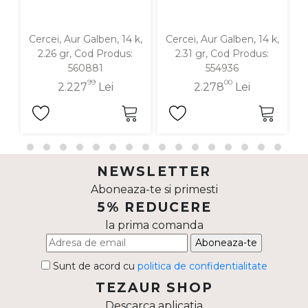
Cercei, Aur Galben, 14 k,
Cercei, Aur Galben, 14 k,
C
2.26 gr, Cod Produs:
2.31 gr, Cod Produs:
560881
554936
99
00
2.227
Lei
2.278
Lei
NEWSLETTER
Aboneaza-te si primesti
5% REDUCERE
la prima comanda
Aboneaza-te
Sunt de acord cu
politica de confidentialitate
TEZAUR SHOP
Descarca aplicatia