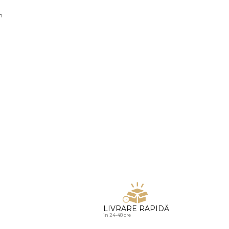
u diamante
n
LIVRARE RAPIDĂ
in 24-48 ore