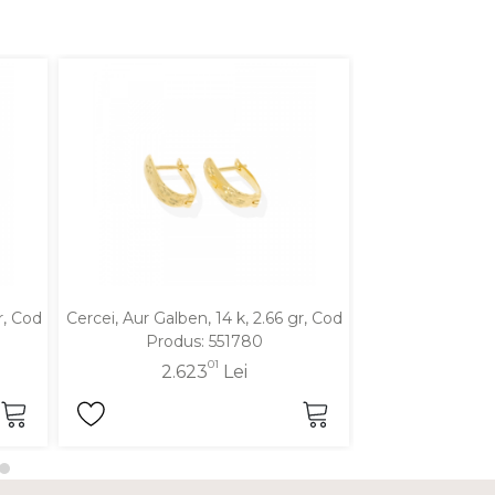
r, Cod
Cercei, Aur Galben, 14 k, 2.66 gr, Cod
Cercei, Aur Alb,
Produs: 551780
Produ
01
2.623
Lei
2.4