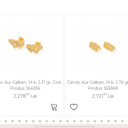
i, Aur Galben, 14 k, 2.31 gr, Cod
Cercei, Aur Galben, 14 k, 2.76 g
Produs: 554936
Produs: 553869
00
00
2.278
Lei
2.721
Lei