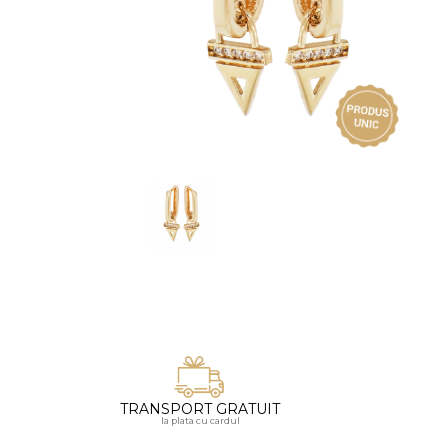
Vezi toate bijuteriile pentru femei
Inele
PIAT
Bratari
Cu 
Coliere
Dia
Lanturi
Pandantive
Accesorii
BIJUTERII COPII
Vezi toate
Inele
Cercei
Bratari
Coliere
TRANSPORT GRATUIT
Lanturi
la plata cu cardul
Pandantive