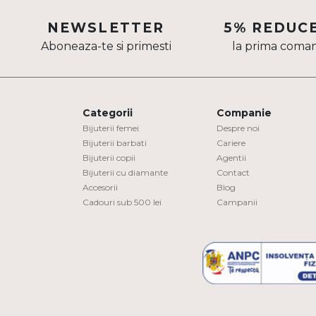
Aur mixt
NEWSLETTER
5% REDUC
Aboneaza-te si primesti
la prima coma
CARATAJ
14K
18K
Categorii
Companie
22K
Bijuterii femei
Despre noi
Bijuterii barbati
Cariere
Bijuterii copii
Agentii
PIATRA
Bijuterii cu diamante
Contact
Accesorii
Blog
Fara pietre
Cadouri sub 500 lei
Campanii
Cu pietre
Diamante