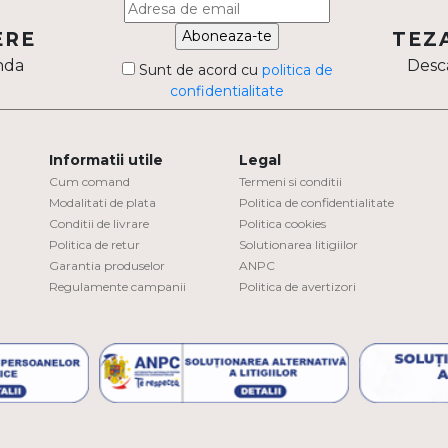
Aboneaza-te
ERE
TEZ
nda
Desca
Sunt de acord cu
politica de
confidentialitate
Informatii utile
Legal
Cum comand
Termeni si conditii
Modalitati de plata
Politica de confidentialitate
Conditii de livrare
Politica cookies
Politica de retur
Solutionarea litigiilor
Garantia produselor
ANPC
Regulamente campanii
Politica de avertizori