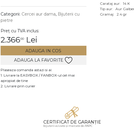
Carataj aur:
14 K
Vezi toate bijuteriile c
Tip aur:
Aur Galbe
RA
Categorii:
Cercei aur dama
,
Bijuterii cu
Gramaj:
2.4 gr
pietre
pietre
Preț cu TVA inclus:
mante
2.366
Lei
00
ADAUGA IN COS
ADAUGA LA FAVORITE
Plaseaza comanda astazi si ai:
1. Livrare la EASYBOX / FANBOX-ul cel mai
apropiat de tine
2. Livrare prin curier
CERTIFICAT DE GARANȚIE
bijuterii avizate și marcate de ANPC