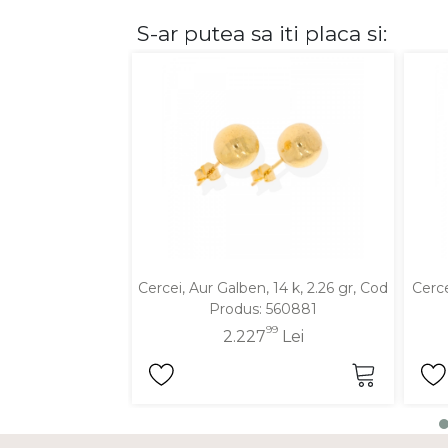
S-ar putea sa iti placa si:
DIAMANTE
Vezi toate
Inele
Cercei
Bratari
Coliere
Lanturi
Pandantive
Accesorii
Cercei, Aur Galben, 14 k, 2.26 gr, Cod
Cerce
Produs: 560881
TIP METAL
99
2.227
Lei
Aur galben
Aur alb
Aur roz