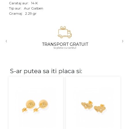
Carataj aur:
14 K
Aur mixt
Tip aur:
Aur Galben
Gramaj:
2.29 gr
CARATAJ
14K
‹
›
18K
TRANSPORT GRATUIT
la plata cu cardul
22K
PIATRA
S-ar putea sa iti placa si:
Fara pietre
Cu pietre
Diamante