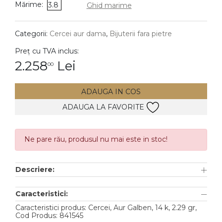
Mărime:
3.8
Ghid marime
DIAMANTE
Vezi toate
Categorii:
Cercei aur dama
,
Bijuterii fara pietre
Inele
Preț cu TVA inclus:
Cercei
2.258
Lei
00
Bratari
ADAUGA IN COS
Coliere
ADAUGA LA FAVORITE
Lanturi
Pandantive
Accesorii
Ne pare rău, produsul nu mai este in stoc!
TIP METAL
Descriere:
Aur galben
Caracteristici:
Aur alb
Caracteristici produs: Cercei, Aur Galben, 14 k, 2.29 gr,
Cod Produs: 841545
Aur roz