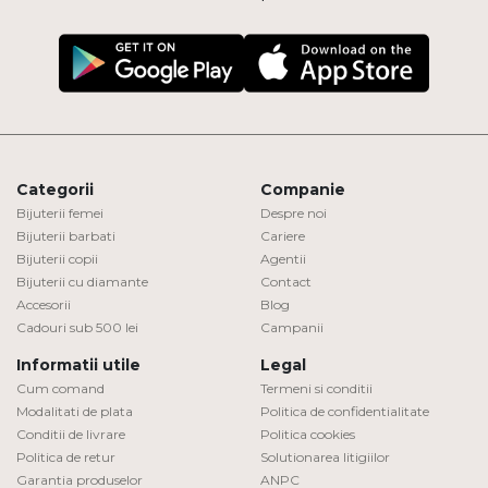
Categorii
Companie
Bijuterii femei
Despre noi
Bijuterii barbati
Cariere
Bijuterii copii
Agentii
Bijuterii cu diamante
Contact
Accesorii
Blog
Cadouri sub 500 lei
Campanii
Informatii utile
Legal
Cum comand
Termeni si conditii
Modalitati de plata
Politica de confidentialitate
Conditii de livrare
Politica cookies
Politica de retur
Solutionarea litigiilor
Garantia produselor
ANPC