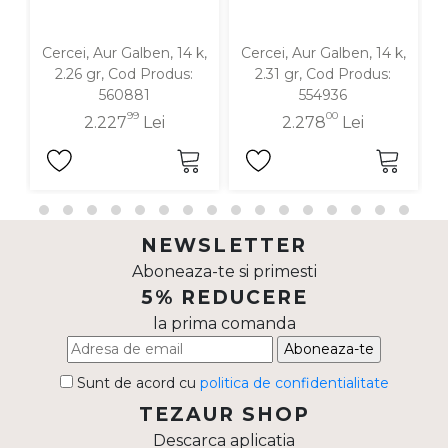
Cercei, Aur Galben, 14 k,
Cercei, Aur Galben, 14 k,
C
2.26 gr, Cod Produs:
2.31 gr, Cod Produs:
560881
554936
99
00
2.227
Lei
2.278
Lei
NEWSLETTER
Aboneaza-te si primesti
5% REDUCERE
la prima comanda
Aboneaza-te
Sunt de acord cu
politica de confidentialitate
TEZAUR SHOP
Descarca aplicatia