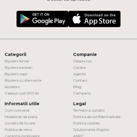
Categorii
Companie
Bijuterii femei
Despre noi
Bijuterii barbati
Cariere
Bijuterii copii
Agentii
Bijuterii cu diamante
Contact
Accesorii
Blog
Cadouri sub 500 lei
Campanii
Informatii utile
Legal
Cum comand
Termeni si conditii
Modalitati de plata
Politica de confidentialitate
Conditii de livrare
Politica cookies
Politica de retur
Solutionarea litigiilor
Garantia produselor
ANPC