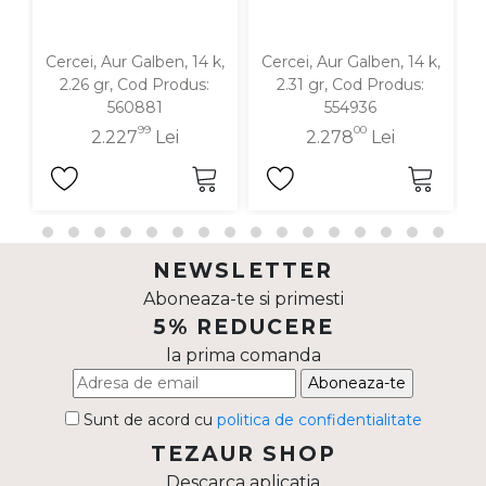
Cercei, Aur Galben, 14 k,
Cercei, Aur Galben, 14 k,
C
2.26 gr, Cod Produs:
2.31 gr, Cod Produs:
560881
554936
99
00
2.227
Lei
2.278
Lei
NEWSLETTER
Aboneaza-te si primesti
5% REDUCERE
la prima comanda
Aboneaza-te
Sunt de acord cu
politica de confidentialitate
TEZAUR SHOP
Descarca aplicatia