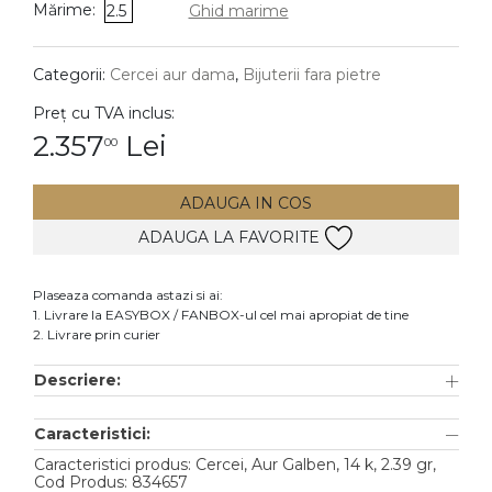
Mărime:
2.5
Ghid marime
DIAMANTE
Vezi toate
Categorii:
Cercei aur dama
,
Bijuterii fara pietre
Inele
Preț cu TVA inclus:
Cercei
2.357
Lei
00
Bratari
ADAUGA IN COS
Coliere
ADAUGA LA FAVORITE
Lanturi
Pandantive
Plaseaza comanda astazi si ai:
Accesorii
1. Livrare la EASYBOX / FANBOX-ul cel mai apropiat de tine
2. Livrare prin curier
TIP METAL
Descriere:
Aur galben
Caracteristici:
Aur alb
Caracteristici produs: Cercei, Aur Galben, 14 k, 2.39 gr,
Aur roz
Cod Produs: 834657