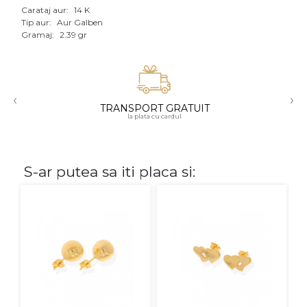
Carataj aur:
14 K
Aur mixt
Tip aur:
Aur Galben
Gramaj:
2.39 gr
CARATAJ
14K
‹
›
18K
TRANSPORT GRATUIT
la plata cu cardul
22K
PIATRA
S-ar putea sa iti placa si:
Fara pietre
Cu pietre
Diamante