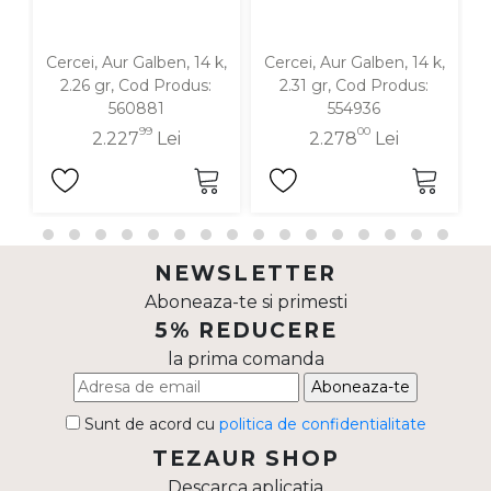
Cercei, Aur Galben, 14 k,
Cercei, Aur Galben, 14 k,
C
2.26 gr, Cod Produs:
2.31 gr, Cod Produs:
560881
554936
99
00
2.227
Lei
2.278
Lei
NEWSLETTER
Aboneaza-te si primesti
5% REDUCERE
la prima comanda
Aboneaza-te
Sunt de acord cu
politica de confidentialitate
TEZAUR SHOP
Descarca aplicatia