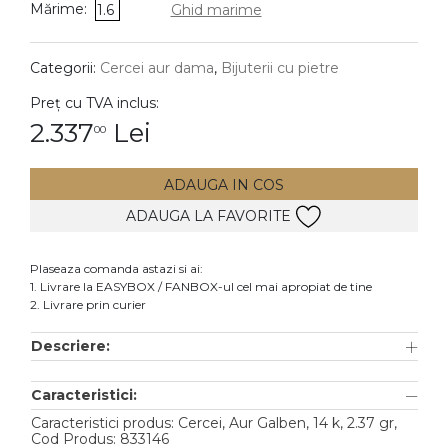
Mărime:
1.6
Ghid marime
DIAMANTE
Vezi toate
Categorii:
Cercei aur dama
,
Bijuterii cu pietre
Inele
Preț cu TVA inclus:
Cercei
2.337
Lei
00
Bratari
ADAUGA IN COS
Coliere
ADAUGA LA FAVORITE
Lanturi
Pandantive
Plaseaza comanda astazi si ai:
Accesorii
1. Livrare la EASYBOX / FANBOX-ul cel mai apropiat de tine
2. Livrare prin curier
TIP METAL
Descriere:
Aur galben
Caracteristici:
Aur alb
Caracteristici produs: Cercei, Aur Galben, 14 k, 2.37 gr,
Aur roz
Cod Produs: 833146