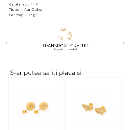
Carataj aur:
14 K
Aur mixt
Tip aur:
Aur Galben
Gramaj:
2.37 gr
CARATAJ
14K
‹
›
18K
TRANSPORT GRATUIT
la plata cu cardul
22K
PIATRA
S-ar putea sa iti placa si:
Fara pietre
Cu pietre
Diamante