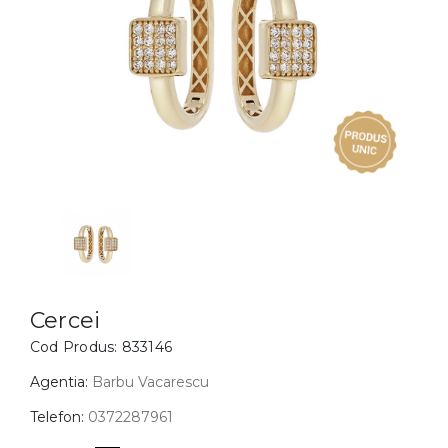
Inele
PIAT
Bratari
Cu 
Coliere
Dia
Lanturi
Pandantive
Accesorii
BIJUTERII COPII
Vezi toate
Inele
Cercei
Cercei
Cod Produs:
833146
Bratari
Coliere
Agentia:
Barbu Vacarescu
Lanturi
Telefon:
0372287961
Pandantive