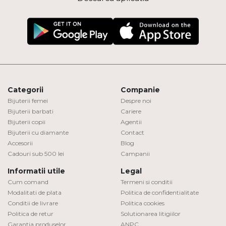
Categorii
Companie
Bijuterii femei
Despre noi
Bijuterii barbati
Cariere
Bijuterii copii
Agentii
Bijuterii cu diamante
Contact
Accesorii
Blog
Cadouri sub 500 lei
Campanii
Informatii utile
Legal
Cum comand
Termeni si conditii
Modalitati de plata
Politica de confidentialitate
Conditii de livrare
Politica cookies
Politica de retur
Solutionarea litigiilor
Garantia produselor
ANPC