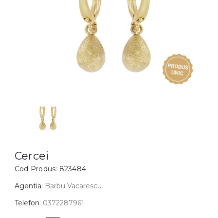
Inele
PIAT
Bratari
Cu 
Coliere
Dia
Lanturi
Pandantive
Accesorii
BIJUTERII COPII
Vezi toate
Inele
Cercei
Cercei
Cod Produs:
823484
Bratari
Coliere
Agentia:
Barbu Vacarescu
Lanturi
Telefon:
0372287961
Pandantive