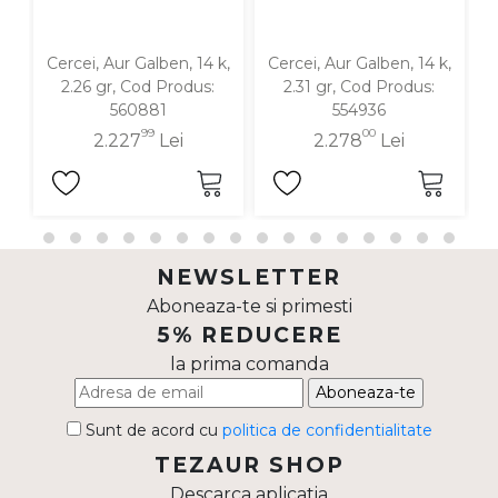
Cercei, Aur Galben, 14 k,
Cercei, Aur Galben, 14 k,
C
2.26 gr, Cod Produs:
2.31 gr, Cod Produs:
560881
554936
99
00
2.227
Lei
2.278
Lei
NEWSLETTER
Aboneaza-te si primesti
5% REDUCERE
la prima comanda
Aboneaza-te
Sunt de acord cu
politica de confidentialitate
TEZAUR SHOP
Descarca aplicatia