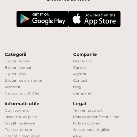
Categorii
Companie
Bijuterii femei
Despre noi
Bijuterii barbati
Cariere
Bijuterii copii
Agentii
Bijuterii cu diamante
Contact
Accesorii
Blog
Cadouri sub 500 lei
Campanii
Informatii utile
Legal
Cum comand
Termeni si conditii
Modalitati de plata
Politica de confidentialitate
Conditii de livrare
Politica cookies
Politica de retur
Solutionarea litigiilor
Garantia produselor
ANPC