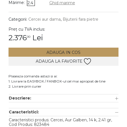
Mărime:
2.4
Ghid marime
DIAMANTE
Vezi toate
Categorii:
Cercei aur dama
,
Bijuterii fara pietre
Inele
Preț cu TVA inclus:
Cercei
2.376
Lei
00
Bratari
ADAUGA IN COS
Coliere
ADAUGA LA FAVORITE
Lanturi
Pandantive
Plaseaza comanda astazi si ai:
Accesorii
1. Livrare la EASYBOX / FANBOX-ul cel mai apropiat de tine
2. Livrare prin curier
TIP METAL
Descriere:
Aur galben
Caracteristici:
Aur alb
Caracteristici produs: Cercei, Aur Galben, 14 k, 2.41 gr,
Aur roz
Cod Produs: 823484