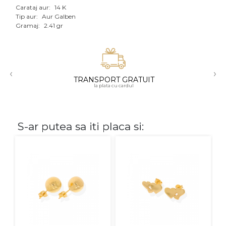
Carataj aur:
14 K
Aur mixt
Tip aur:
Aur Galben
Gramaj:
2.41 gr
CARATAJ
14K
‹
›
18K
TRANSPORT GRATUIT
la plata cu cardul
22K
PIATRA
S-ar putea sa iti placa si:
Fara pietre
Cu pietre
Diamante