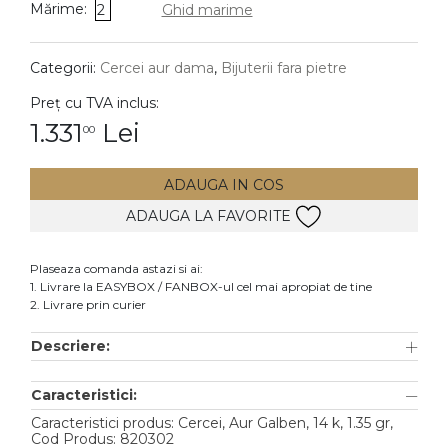
Mărime:
2
Ghid marime
DIAMANTE
Vezi toate
Categorii:
Cercei aur dama
,
Bijuterii fara pietre
Inele
Preț cu TVA inclus:
Cercei
1.331
Lei
00
Bratari
ADAUGA IN COS
Coliere
ADAUGA LA FAVORITE
Lanturi
Pandantive
Plaseaza comanda astazi si ai:
Accesorii
1. Livrare la EASYBOX / FANBOX-ul cel mai apropiat de tine
2. Livrare prin curier
TIP METAL
Descriere:
Aur galben
Caracteristici:
Aur alb
Caracteristici produs: Cercei, Aur Galben, 14 k, 1.35 gr,
Aur roz
Cod Produs: 820302