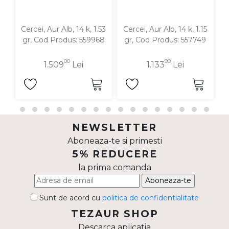
Cercei, Aur Alb, 14 k, 1.53
Cercei, Aur Alb, 14 k, 1.15
C
gr, Cod Produs: 559968
gr, Cod Produs: 557749
00
99
1.509
Lei
1.133
Lei
NEWSLETTER
Aboneaza-te si primesti
5% REDUCERE
la prima comanda
Aboneaza-te
Sunt de acord cu
politica de confidentialitate
TEZAUR SHOP
Descarca aplicatia