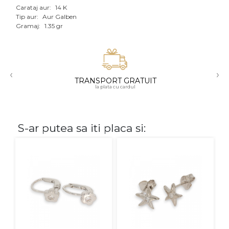
Carataj aur:
14 K
Aur mixt
Tip aur:
Aur Galben
Gramaj:
1.35 gr
CARATAJ
14K
‹
›
18K
TRANSPORT GRATUIT
la plata cu cardul
22K
PIATRA
S-ar putea sa iti placa si:
Fara pietre
Cu pietre
Diamante