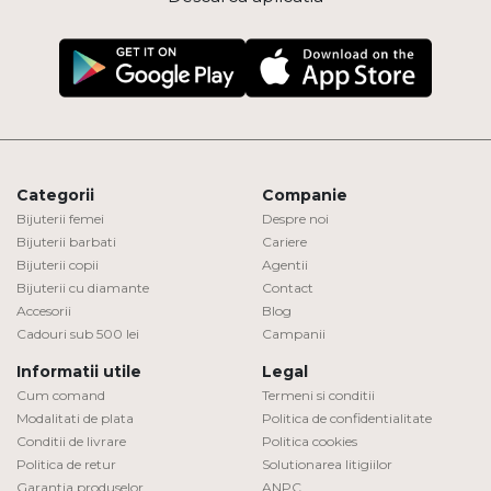
Categorii
Companie
Bijuterii femei
Despre noi
Bijuterii barbati
Cariere
Bijuterii copii
Agentii
Bijuterii cu diamante
Contact
Accesorii
Blog
Cadouri sub 500 lei
Campanii
Informatii utile
Legal
Cum comand
Termeni si conditii
Modalitati de plata
Politica de confidentialitate
Conditii de livrare
Politica cookies
Politica de retur
Solutionarea litigiilor
Garantia produselor
ANPC