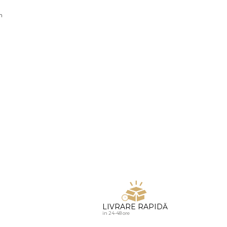
u diamante
n
LIVRARE RAPIDĂ
in 24-48 ore