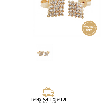
Vezi toate bijuteriile pentru femei
Inele
PIAT
Bratari
Cu 
Coliere
Dia
Lanturi
Pandantive
Accesorii
BIJUTERII COPII
Vezi toate
Inele
Cercei
Bratari
Coliere
TRANSPORT GRATUIT
Lanturi
la plata cu cardul
Pandantive