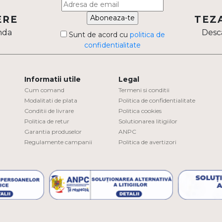
Aboneaza-te
ERE
TEZ
nda
Desca
Sunt de acord cu
politica de
confidentialitate
Informatii utile
Legal
Cum comand
Termeni si conditii
Modalitati de plata
Politica de confidentialitate
Conditii de livrare
Politica cookies
Politica de retur
Solutionarea litigiilor
Garantia produselor
ANPC
Regulamente campanii
Politica de avertizori