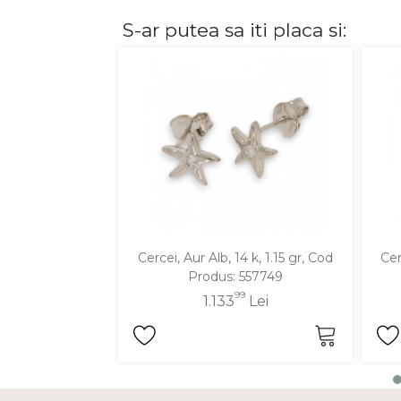
S-ar putea sa iti placa si:
DIAMANTE
Vezi toate
Inele
Cercei
Bratari
Coliere
Lanturi
Pandantive
Accesorii
Cercei, Aur Alb, 14 k, 1.15 gr, Cod
Cer
Produs: 557749
TIP METAL
99
1.133
Lei
Aur galben
Aur alb
Aur roz