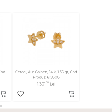
 Cod
Cercei, Aur Galben, 14 k, 1.35 gr, Cod
Cercei, Aur Galbe
Produs: 615808
Produ
00
1.331
Lei
1.3