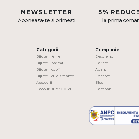
Aur mixt
NEWSLETTER
5% REDUC
Aboneaza-te si primesti
la prima coma
CARATAJ
14K
18K
Categorii
Companie
22K
Bijuterii femei
Despre noi
Bijuterii barbati
Cariere
Bijuterii copii
Agentii
PIATRA
Bijuterii cu diamante
Contact
Accesorii
Blog
Fara pietre
Cadouri sub 500 lei
Campanii
Cu pietre
Diamante