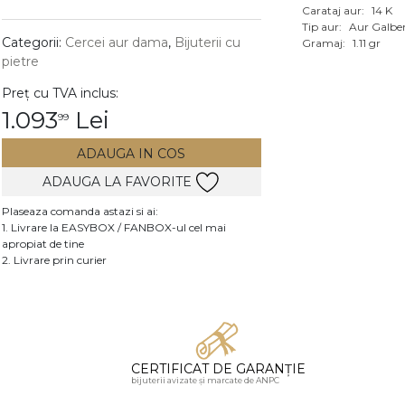
Carataj aur:
14 K
Vezi toate bijuteriile c
Tip aur:
Aur Galbe
RA
Categorii:
Cercei aur dama
,
Bijuterii cu
Gramaj:
1.11 gr
pietre
pietre
Preț cu TVA inclus:
mante
1.093
Lei
99
ADAUGA IN COS
ADAUGA LA FAVORITE
Plaseaza comanda astazi si ai:
1. Livrare la EASYBOX / FANBOX-ul cel mai
apropiat de tine
2. Livrare prin curier
CERTIFICAT DE GARANȚIE
bijuterii avizate și marcate de ANPC