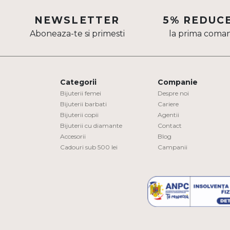
Aur mixt
NEWSLETTER
5% REDUC
Aboneaza-te si primesti
la prima coma
CARATAJ
14K
18K
Categorii
Companie
22K
Bijuterii femei
Despre noi
Bijuterii barbati
Cariere
Bijuterii copii
Agentii
PIATRA
Bijuterii cu diamante
Contact
Accesorii
Blog
Fara pietre
Cadouri sub 500 lei
Campanii
Cu pietre
Diamante