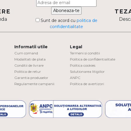
Aboneaza-te
ERE
TEZ
nda
Desca
Sunt de acord cu
politica de
confidentialitate
Informatii utile
Legal
Cum comand
Termeni si conditii
Modalitati de plata
Politica de confidentialitate
Conditii de livrare
Politica cookies
Politica de retur
Solutionarea litigiilor
Garantia produselor
ANPC
Regulamente campanii
Politica de avertizori