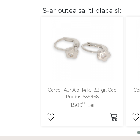
S-ar putea sa iti placa si:
DIAMANTE
Vezi toate
Inele
Cercei
Bratari
Coliere
Lanturi
Pandantive
Accesorii
Cercei, Aur Alb, 14 k, 1.53 gr, Cod
Cer
Produs: 559968
TIP METAL
00
1.509
Lei
Aur galben
Aur alb
Aur roz