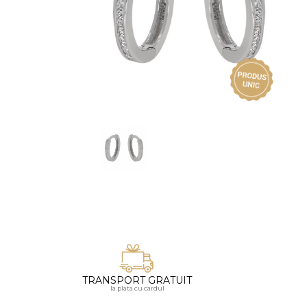
Vezi toate bijuteriile pentru femei
Inele
PIAT
Bratari
Cu 
Coliere
Dia
Lanturi
Pandantive
Accesorii
BIJUTERII COPII
Vezi toate
Inele
Cercei
Bratari
Coliere
TRANSPORT GRATUIT
Lanturi
la plata cu cardul
Pandantive