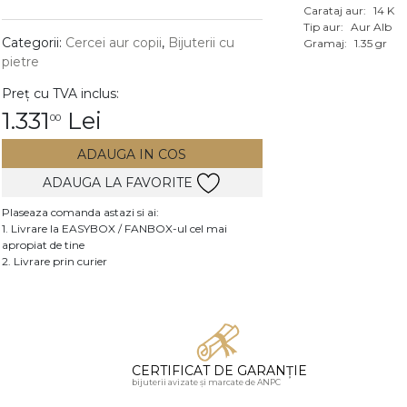
Carataj aur:
14 K
Vezi toate bijuteriile c
Tip aur:
Aur Alb
RA
Categorii:
Cercei aur copii
,
Bijuterii cu
Gramaj:
1.35 gr
pietre
pietre
Preț cu TVA inclus:
mante
1.331
Lei
00
ADAUGA IN COS
ADAUGA LA FAVORITE
Plaseaza comanda astazi si ai:
1. Livrare la EASYBOX / FANBOX-ul cel mai
apropiat de tine
2. Livrare prin curier
CERTIFICAT DE GARANȚIE
bijuterii avizate și marcate de ANPC