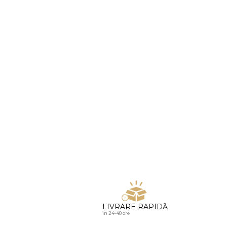
u diamante
LIVRARE RAPIDĂ
in 24-48 ore