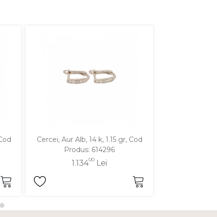
 Cod
Cercei, Aur Alb, 14 k, 1.15 gr, Cod
Cercei, Aur Galbe
Produs: 614296
Produ
00
1.134
Lei
1.3