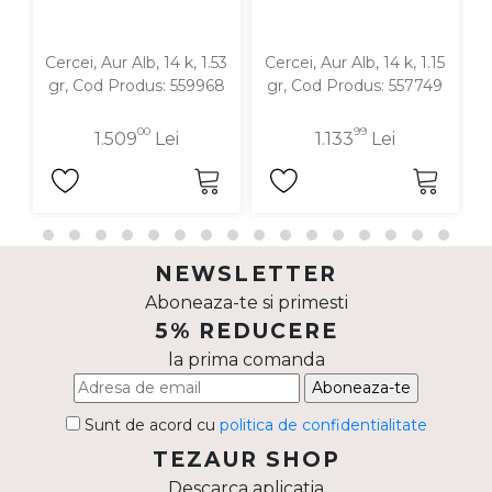
Cercei, Aur Alb, 14 k, 1.53
Cercei, Aur Alb, 14 k, 1.15
C
gr, Cod Produs: 559968
gr, Cod Produs: 557749
00
99
1.509
Lei
1.133
Lei
NEWSLETTER
Aboneaza-te si primesti
5% REDUCERE
la prima comanda
Aboneaza-te
Sunt de acord cu
politica de confidentialitate
TEZAUR SHOP
Descarca aplicatia