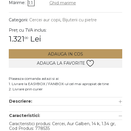
Mărime:
1.1
Ghid marime
DIAMANTE
Vezi toate
Categorii:
Cercei aur copii
,
Bijuterii cu pietre
Inele
Preț cu TVA inclus:
Cercei
1.321
Lei
00
Bratari
ADAUGA IN COS
Coliere
ADAUGA LA FAVORITE
Lanturi
Pandantive
Plaseaza comanda astazi si ai:
Accesorii
1. Livrare la EASYBOX / FANBOX-ul cel mai apropiat de tine
2. Livrare prin curier
TIP METAL
Descriere:
Aur galben
Caracteristici:
Aur alb
Caracteristici produs: Cercei, Aur Galben, 14 k, 1.34 gr,
Aur roz
Cod Produs: 778535