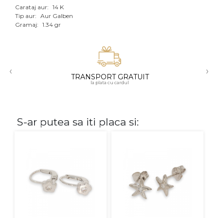
Carataj aur:
14 K
Aur mixt
Tip aur:
Aur Galben
Gramaj:
1.34 gr
CARATAJ
14K
‹
›
18K
TRANSPORT GRATUIT
la plata cu cardul
22K
PIATRA
S-ar putea sa iti placa si:
Fara pietre
Cu pietre
Diamante