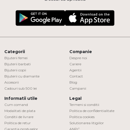
Categorii
Companie
Bijuterii femei
Despre noi
Bijuterii barbati
Cariere
Bijuterii copii
Agentii
Bijuterii cu diamante
Contact
Accesorii
Blog
Cadouri sub 500 lei
Campanii
Informatii utile
Legal
Cum comand
Termeni si conditii
Modalitati de plata
Politica de confidentialitate
Conditii de livrare
Politica cookies
Politica de retur
Solutionarea litigiilor
Garantia produselor
ANPC