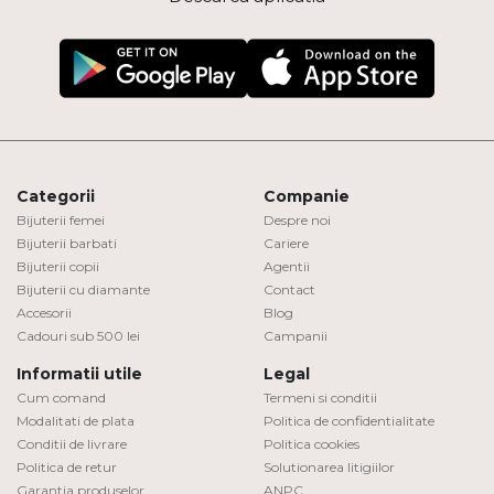
Categorii
Companie
Bijuterii femei
Despre noi
Bijuterii barbati
Cariere
Bijuterii copii
Agentii
Bijuterii cu diamante
Contact
Accesorii
Blog
Cadouri sub 500 lei
Campanii
Informatii utile
Legal
Cum comand
Termeni si conditii
Modalitati de plata
Politica de confidentialitate
Conditii de livrare
Politica cookies
Politica de retur
Solutionarea litigiilor
Garantia produselor
ANPC