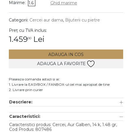
Mărime:
1.6
Ghid marime
DIAMANTE
Vezi toate
Categorii:
Cercei aur dama
,
Bijuterii cu pietre
Inele
Preț cu TVA inclus:
Cercei
1.459
Lei
00
Bratari
ADAUGA IN COS
Coliere
ADAUGA LA FAVORITE
Lanturi
Pandantive
Plaseaza comanda astazi si ai:
Accesorii
1. Livrare la EASYBOX / FANBOX-ul cel mai apropiat de tine
2. Livrare prin curier
TIP METAL
Descriere:
Aur galben
Caracteristici:
Aur alb
Caracteristici produs: Cercei, Aur Galben, 14 k, 1.48 gr,
Aur roz
Cod Produs: 807486