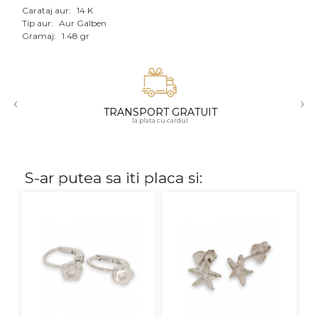
Carataj aur:
14 K
Aur mixt
Tip aur:
Aur Galben
Gramaj:
1.48 gr
CARATAJ
14K
‹
›
18K
TRANSPORT GRATUIT
la plata cu cardul
22K
PIATRA
S-ar putea sa iti placa si:
Fara pietre
Cu pietre
Diamante