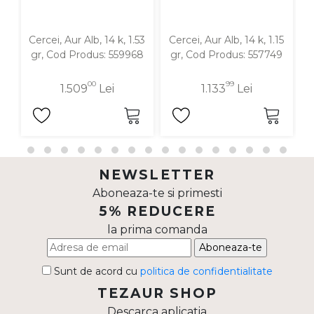
Cercei, Aur Alb, 14 k, 1.53
Cercei, Aur Alb, 14 k, 1.15
C
gr, Cod Produs: 559968
gr, Cod Produs: 557749
00
99
1.509
Lei
1.133
Lei
NEWSLETTER
Aboneaza-te si primesti
5% REDUCERE
la prima comanda
Aboneaza-te
Sunt de acord cu
politica de confidentialitate
TEZAUR SHOP
Descarca aplicatia