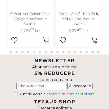
Cercei, Aur Galben, 14 k,
Cercei, Aur Galben, 14 k,
C
2.26 gr, Cod Produs:
2.31 gr, Cod Produs:
560881
554936
99
00
2.227
Lei
2.278
Lei
NEWSLETTER
Aboneaza-te si primesti
5% REDUCERE
la prima comanda
Aboneaza-te
Sunt de acord cu
politica de confidentialitate
TEZAUR SHOP
Descarca aplicatia