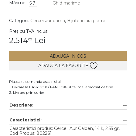
Mărime:
5.7
Ghid marime
DIAMANTE
Vezi toate
Categorii:
Cercei aur dama
,
Bijuterii fara pietre
Inele
Preț cu TVA inclus:
Cercei
2.514
Lei
00
Bratari
ADAUGA IN COS
Coliere
ADAUGA LA FAVORITE
Lanturi
Pandantive
Plaseaza comanda astazi si ai:
Accesorii
1. Livrare la EASYBOX / FANBOX-ul cel mai apropiat de tine
2. Livrare prin curier
TIP METAL
Descriere:
Aur galben
Caracteristici:
Aur alb
Caracteristici produs: Cercei, Aur Galben, 14 k, 2.55 gr,
Aur roz
Cod Produs: 802261