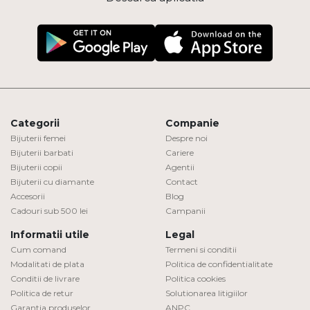
Categorii
Companie
Bijuterii femei
Despre noi
Bijuterii barbati
Cariere
Bijuterii copii
Agentii
Bijuterii cu diamante
Contact
Accesorii
Blog
Cadouri sub 500 lei
Campanii
Informatii utile
Legal
Cum comand
Termeni si conditii
Modalitati de plata
Politica de confidentialitate
Conditii de livrare
Politica cookies
Politica de retur
Solutionarea litigiilor
Garantia produselor
ANPC