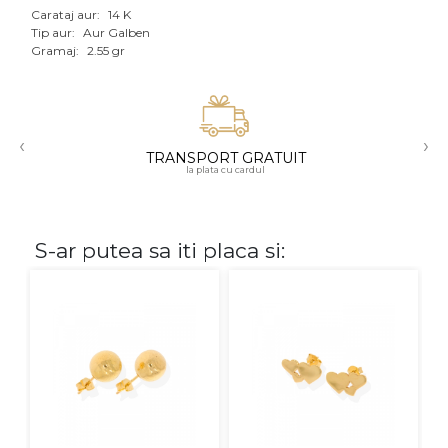
Carataj aur:
14 K
Aur mixt
Tip aur:
Aur Galben
Gramaj:
2.55 gr
CARATAJ
14K
‹
›
18K
TRANSPORT GRATUIT
la plata cu cardul
22K
PIATRA
S-ar putea sa iti placa si:
Fara pietre
Cu pietre
Diamante