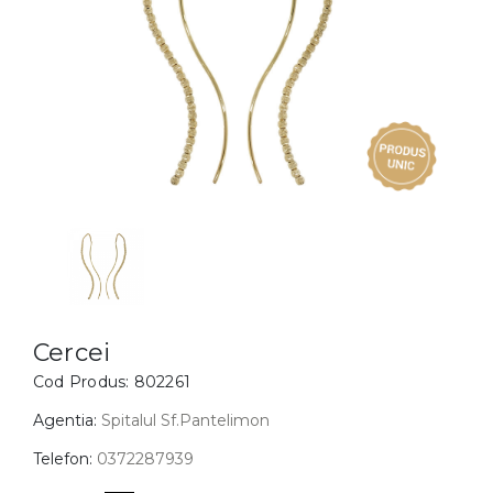
Inele
PIAT
Bratari
Cu 
Coliere
Dia
Lanturi
Pandantive
Accesorii
BIJUTERII COPII
Vezi toate
Inele
Cercei
Cercei
Cod Produs:
802261
Bratari
Coliere
Agentia:
Spitalul Sf.Pantelimon
Lanturi
Telefon:
0372287939
Pandantive