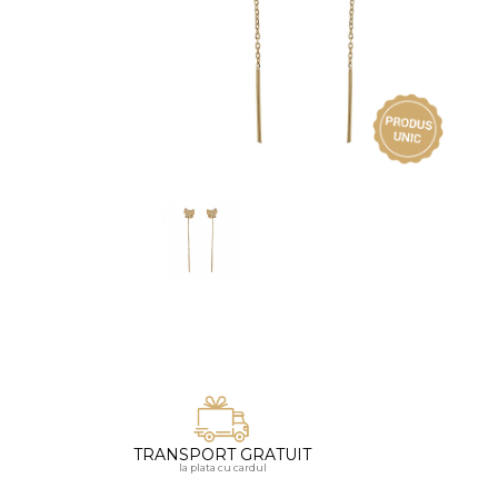
Vezi toate bijuteriile pentru femei
Inele
PIAT
Bratari
Cu 
Coliere
Dia
Lanturi
Pandantive
Accesorii
BIJUTERII COPII
Vezi toate
Inele
Cercei
Bratari
Coliere
TRANSPORT GRATUIT
Lanturi
la plata cu cardul
Pandantive