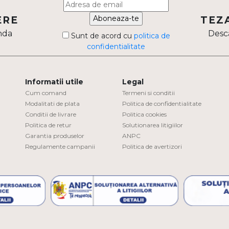
Aboneaza-te
ERE
TEZ
nda
Desca
Sunt de acord cu
politica de
confidentialitate
Informatii utile
Legal
Cum comand
Termeni si conditii
Modalitati de plata
Politica de confidentialitate
Conditii de livrare
Politica cookies
Politica de retur
Solutionarea litigiilor
Garantia produselor
ANPC
Regulamente campanii
Politica de avertizori