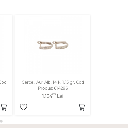
 Cod
Cercei, Aur Alb, 14 k, 1.15 gr, Cod
Cercei, Aur Alb,
Produs: 614296
Produ
00
1.134
Lei
1.7