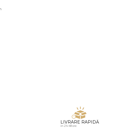
u diamante
n
LIVRARE RAPIDĂ
in 24-48 ore