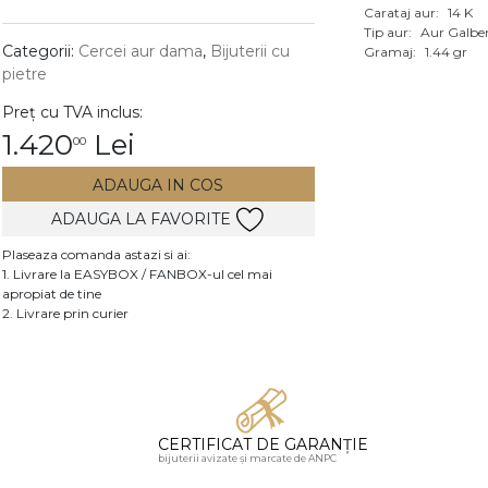
Carataj aur:
14 K
Vezi toate bijuteriile c
Tip aur:
Aur Galbe
RA
Categorii:
Cercei aur dama
,
Bijuterii cu
Gramaj:
1.44 gr
pietre
pietre
Preț cu TVA inclus:
mante
1.420
Lei
00
ADAUGA IN COS
ADAUGA LA FAVORITE
Plaseaza comanda astazi si ai:
1. Livrare la EASYBOX / FANBOX-ul cel mai
apropiat de tine
2. Livrare prin curier
CERTIFICAT DE GARANȚIE
bijuterii avizate și marcate de ANPC