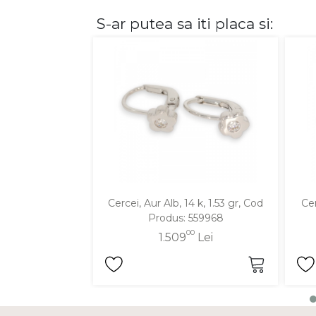
S-ar putea sa iti placa si:
DIAMANTE
Vezi toate
Inele
Cercei
Bratari
Coliere
Lanturi
Pandantive
Accesorii
Cercei, Aur Alb, 14 k, 1.53 gr, Cod
Cer
Produs: 559968
TIP METAL
00
1.509
Lei
Aur galben
Aur alb
Aur roz