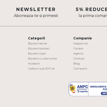
Aur mixt
NEWSLETTER
5% REDUC
Aboneaza-te si primesti
la prima coma
CARATAJ
14K
18K
Categorii
Companie
22K
Bijuterii femei
Despre noi
Bijuterii barbati
Cariere
Bijuterii copii
Agentii
PIATRA
Bijuterii cu diamante
Contact
Accesorii
Blog
Fara pietre
Cadouri sub 500 lei
Campanii
Cu pietre
Diamante