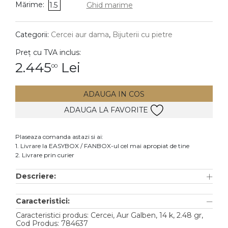
Mărime:
1.5
Ghid marime
DIAMANTE
Vezi toate
Categorii:
Cercei aur dama
,
Bijuterii cu pietre
Inele
Preț cu TVA inclus:
Cercei
2.445
Lei
00
Bratari
ADAUGA IN COS
Coliere
ADAUGA LA FAVORITE
Lanturi
Pandantive
Plaseaza comanda astazi si ai:
Accesorii
1. Livrare la EASYBOX / FANBOX-ul cel mai apropiat de tine
2. Livrare prin curier
TIP METAL
Descriere:
Aur galben
Caracteristici:
Aur alb
Caracteristici produs: Cercei, Aur Galben, 14 k, 2.48 gr,
Aur roz
Cod Produs: 784637