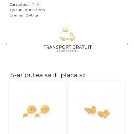
Carataj aur:
14 K
Aur mixt
Tip aur:
Aur Galben
Gramaj:
2.48 gr
CARATAJ
14K
‹
›
18K
TRANSPORT GRATUIT
la plata cu cardul
22K
PIATRA
S-ar putea sa iti placa si:
Fara pietre
Cu pietre
Diamante