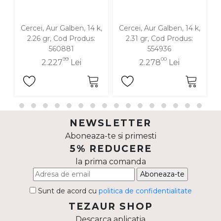
Cercei, Aur Galben, 14 k,
Cercei, Aur Galben, 14 k,
C
2.26 gr, Cod Produs:
2.31 gr, Cod Produs:
560881
554936
99
00
2.227
Lei
2.278
Lei
NEWSLETTER
Aboneaza-te si primesti
5% REDUCERE
la prima comanda
Aboneaza-te
Sunt de acord cu
politica de confidentialitate
TEZAUR SHOP
Descarca aplicatia