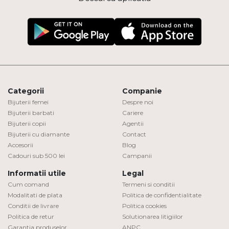
Categorii
Companie
Bijuterii femei
Despre noi
Bijuterii barbati
Cariere
Bijuterii copii
Agentii
Bijuterii cu diamante
Contact
Accesorii
Blog
Cadouri sub 500 lei
Campanii
Informatii utile
Legal
Cum comand
Termeni si conditii
Modalitati de plata
Politica de confidentialitate
Conditii de livrare
Politica cookies
Politica de retur
Solutionarea litigiilor
Garantia produselor
ANPC