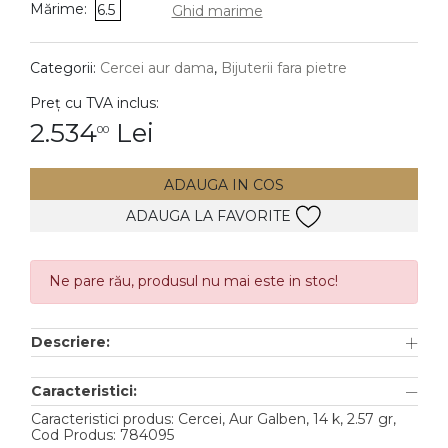
Mărime:
6.5
Ghid marime
DIAMANTE
Vezi toate
Categorii:
Cercei aur dama
,
Bijuterii fara pietre
Inele
Preț cu TVA inclus:
Cercei
2.534
Lei
00
Bratari
ADAUGA IN COS
Coliere
ADAUGA LA FAVORITE
Lanturi
Pandantive
Accesorii
Ne pare rău, produsul nu mai este in stoc!
TIP METAL
Descriere:
Aur galben
Caracteristici:
Aur alb
Caracteristici produs: Cercei, Aur Galben, 14 k, 2.57 gr,
Cod Produs: 784095
Aur roz