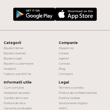
Categorii
Companie
Bijuterii femei
Despre noi
Bijuterii barbati
Cariere
Bijuterii copii
Agentii
Bijuterii cu diamante
Contact
Accesorii
Blog
Cadouri sub 500 lei
Campanii
Informatii utile
Legal
Cum comand
Termeni si conditii
Modalitati de plata
Politica de confidentialitate
Conditii de livrare
Politica cookies
Politica de retur
Solutionarea litigiilor
Garantia produselor
ANPC