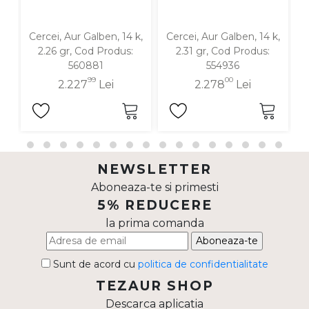
Cercei, Aur Galben, 14 k,
Cercei, Aur Galben, 14 k,
C
2.26 gr, Cod Produs:
2.31 gr, Cod Produs:
560881
554936
99
00
2.227
Lei
2.278
Lei
NEWSLETTER
Aboneaza-te si primesti
5% REDUCERE
la prima comanda
Aboneaza-te
Sunt de acord cu
politica de confidentialitate
TEZAUR SHOP
Descarca aplicatia