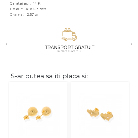
Carataj aur:
14 K
Aur mixt
Tip aur:
Aur Galben
Gramaj:
2.57 gr
CARATAJ
14K
‹
›
18K
TRANSPORT GRATUIT
la plata cu cardul
22K
PIATRA
S-ar putea sa iti placa si:
Fara pietre
Cu pietre
Diamante