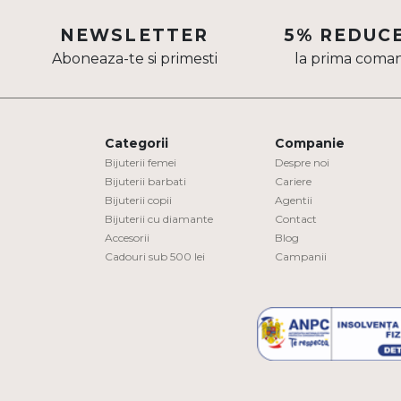
Aur mixt
NEWSLETTER
5% REDUC
Aboneaza-te si primesti
la prima coma
CARATAJ
14K
18K
Categorii
Companie
22K
Bijuterii femei
Despre noi
Bijuterii barbati
Cariere
Bijuterii copii
Agentii
PIATRA
Bijuterii cu diamante
Contact
Accesorii
Blog
Fara pietre
Cadouri sub 500 lei
Campanii
Cu pietre
Diamante