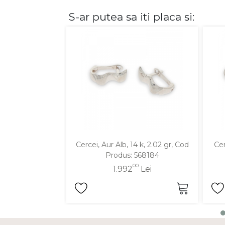
S-ar putea sa iti placa si:
DIAMANTE
Vezi toate
Inele
Cercei
Bratari
Coliere
Lanturi
Pandantive
Accesorii
Cercei, Aur Alb, 14 k, 2.02 gr, Cod
Cer
Produs: 568184
TIP METAL
00
1.992
Lei
Aur galben
Aur alb
Aur roz