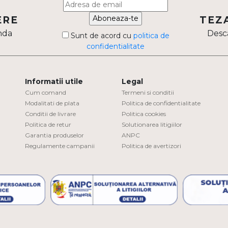
Aboneaza-te
ERE
TEZ
nda
Desca
Sunt de acord cu
politica de
confidentialitate
Informatii utile
Legal
Cum comand
Termeni si conditii
Modalitati de plata
Politica de confidentialitate
Conditii de livrare
Politica cookies
Politica de retur
Solutionarea litigiilor
Garantia produselor
ANPC
Regulamente campanii
Politica de avertizori