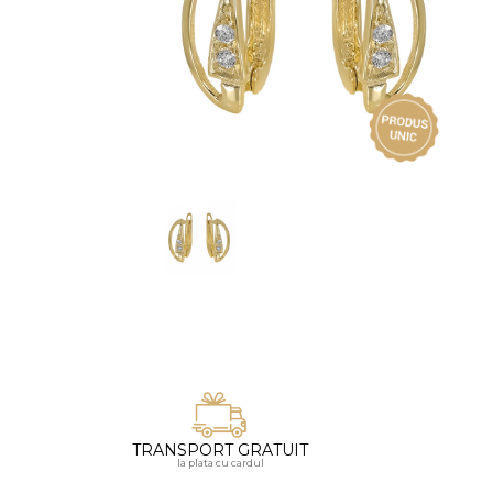
Vezi toate bijuteriile pentru femei
Inele
PIAT
Bratari
Cu 
Coliere
Dia
Lanturi
Pandantive
Accesorii
BIJUTERII COPII
Vezi toate
Inele
Cercei
Bratari
Coliere
TRANSPORT GRATUIT
Lanturi
la plata cu cardul
Pandantive