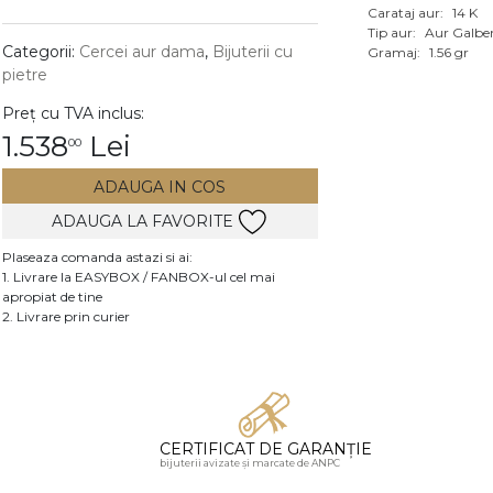
Carataj aur:
14 K
Vezi toate bijuteriile c
Tip aur:
Aur Galbe
RA
Categorii:
Cercei aur dama
,
Bijuterii cu
Gramaj:
1.56 gr
pietre
pietre
Preț cu TVA inclus:
mante
1.538
Lei
00
ADAUGA IN COS
ADAUGA LA FAVORITE
Plaseaza comanda astazi si ai:
1. Livrare la EASYBOX / FANBOX-ul cel mai
apropiat de tine
2. Livrare prin curier
CERTIFICAT DE GARANȚIE
bijuterii avizate și marcate de ANPC