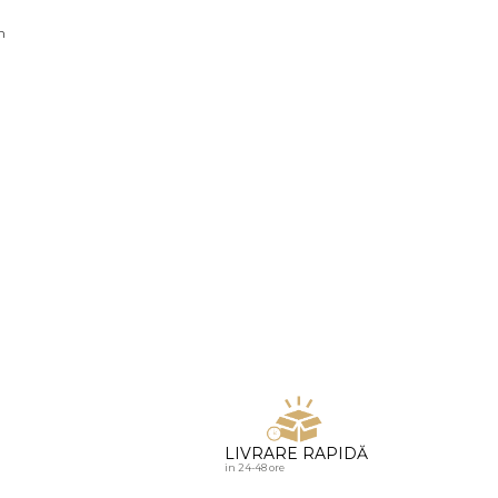
u diamante
n
LIVRARE RAPIDĂ
in 24-48 ore