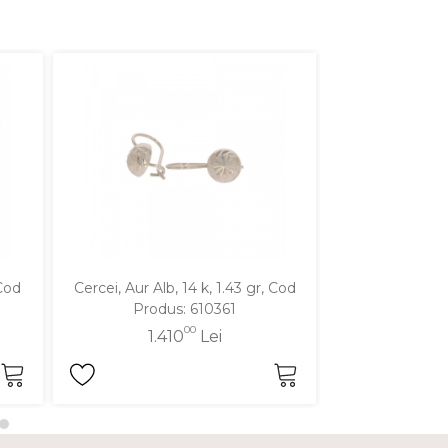
 Cod
Cercei, Aur Alb, 14 k, 1.43 gr, Cod
Cercei, Aur Alb,
Produs: 610361
Produ
00
1.410
Lei
1.1