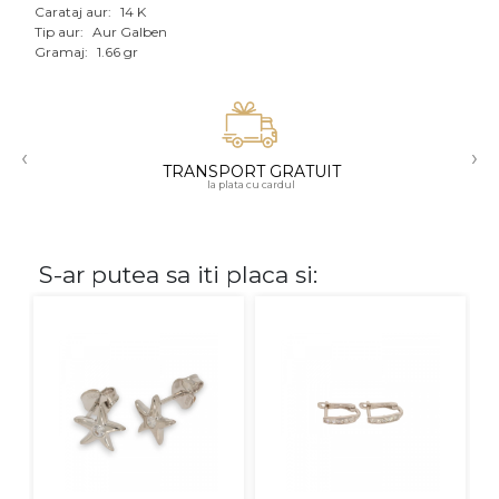
Carataj aur:
14 K
Aur mixt
Tip aur:
Aur Galben
Gramaj:
1.66 gr
CARATAJ
14K
‹
›
18K
TRANSPORT GRATUIT
la plata cu cardul
22K
PIATRA
S-ar putea sa iti placa si:
Fara pietre
Cu pietre
Diamante