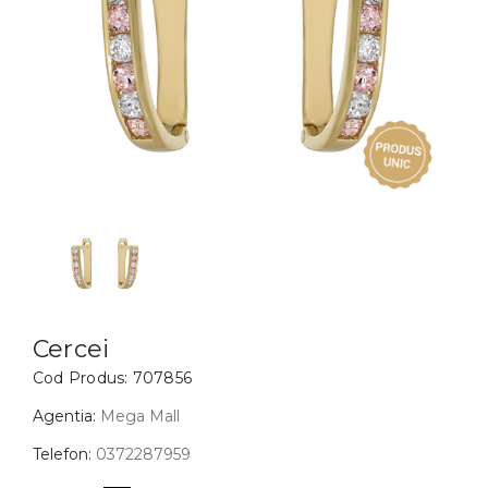
Inele
PIAT
Bratari
Cu 
Coliere
Dia
Lanturi
Pandantive
Accesorii
BIJUTERII COPII
Vezi toate
Inele
Cercei
Cercei
Cod Produs:
707856
Bratari
Coliere
Agentia:
Mega Mall
Lanturi
Telefon:
0372287959
Pandantive