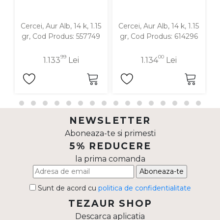
Cercei, Aur Alb, 14 k, 1.15
Cercei, Aur Alb, 14 k, 1.15
C
gr, Cod Produs: 557749
gr, Cod Produs: 614296
99
00
1.133
Lei
1.134
Lei
NEWSLETTER
Aboneaza-te si primesti
5% REDUCERE
la prima comanda
Aboneaza-te
Sunt de acord cu
politica de confidentialitate
TEZAUR SHOP
Descarca aplicatia