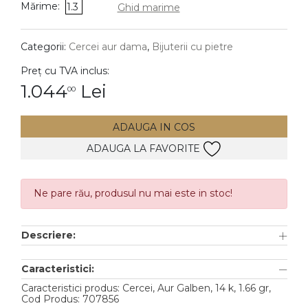
Mărime:
1.3
Ghid marime
DIAMANTE
Vezi toate
Categorii:
Cercei aur dama
,
Bijuterii cu pietre
Inele
Preț cu TVA inclus:
Cercei
1.044
Lei
00
Bratari
ADAUGA IN COS
Coliere
ADAUGA LA FAVORITE
Lanturi
Pandantive
Accesorii
Ne pare rău, produsul nu mai este in stoc!
TIP METAL
Descriere:
Aur galben
Caracteristici:
Aur alb
Caracteristici produs: Cercei, Aur Galben, 14 k, 1.66 gr,
Cod Produs: 707856
Aur roz