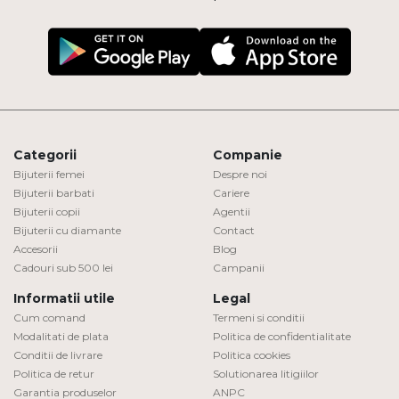
Categorii
Companie
Bijuterii femei
Despre noi
Bijuterii barbati
Cariere
Bijuterii copii
Agentii
Bijuterii cu diamante
Contact
Accesorii
Blog
Cadouri sub 500 lei
Campanii
Informatii utile
Legal
Cum comand
Termeni si conditii
Modalitati de plata
Politica de confidentialitate
Conditii de livrare
Politica cookies
Politica de retur
Solutionarea litigiilor
Garantia produselor
ANPC