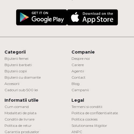
Categorii
Companie
Bijuterii femei
Despre noi
Bijuterii barbati
Cariere
Bijuterii copii
Agentii
Bijuterii cu diamante
Contact
Accesorii
Blog
Cadouri sub 500 lei
Campanii
Informatii utile
Legal
Cum comand
Termeni si conditii
Modalitati de plata
Politica de confidentialitate
Conditii de livrare
Politica cookies
Politica de retur
Solutionarea litigiilor
Garantia produselor
ANPC