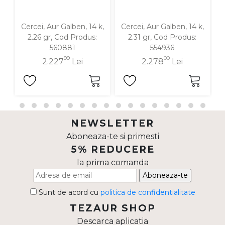
Cercei, Aur Galben, 14 k,
Cercei, Aur Galben, 14 k,
C
2.26 gr, Cod Produs:
2.31 gr, Cod Produs:
560881
554936
99
00
2.227
Lei
2.278
Lei
NEWSLETTER
Aboneaza-te si primesti
5% REDUCERE
la prima comanda
Aboneaza-te
Sunt de acord cu
politica de confidentialitate
TEZAUR SHOP
Descarca aplicatia