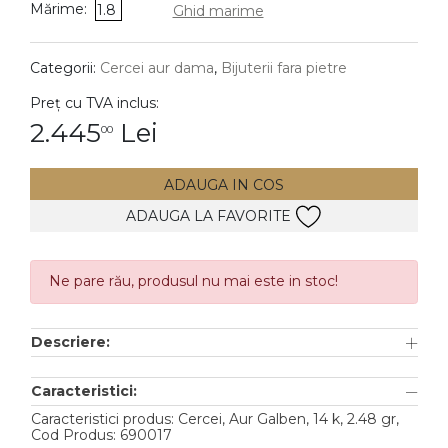
Mărime:
1.8
Ghid marime
DIAMANTE
Vezi toate
Categorii:
Cercei aur dama
,
Bijuterii fara pietre
Inele
Preț cu TVA inclus:
Cercei
2.445
Lei
00
Bratari
ADAUGA IN COS
Coliere
ADAUGA LA FAVORITE
Lanturi
Pandantive
Accesorii
Ne pare rău, produsul nu mai este in stoc!
TIP METAL
Descriere:
Aur galben
Caracteristici:
Aur alb
Caracteristici produs: Cercei, Aur Galben, 14 k, 2.48 gr,
Cod Produs: 690017
Aur roz