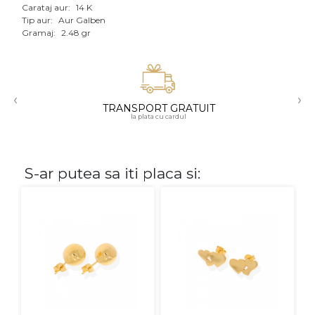
Carataj aur:
14 K
Aur mixt
Tip aur:
Aur Galben
Gramaj:
2.48 gr
CARATAJ
14K
‹
›
18K
TRANSPORT GRATUIT
la plata cu cardul
22K
PIATRA
S-ar putea sa iti placa si:
Fara pietre
Cu pietre
Diamante