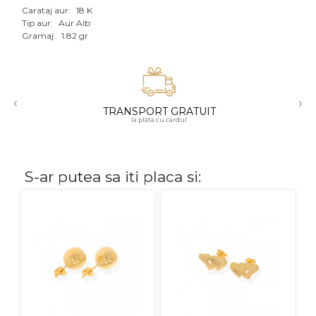
Carataj aur:
18 K
Aur mixt
Tip aur:
Aur Alb
Gramaj:
1.82 gr
CARATAJ
14K
‹
›
18K
TRANSPORT GRATUIT
la plata cu cardul
22K
PIATRA
S-ar putea sa iti placa si:
Fara pietre
Cu pietre
Diamante