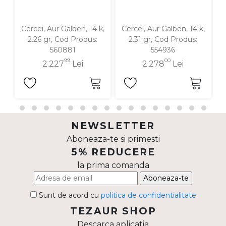
Cercei, Aur Galben, 14 k,
Cercei, Aur Galben, 14 k,
C
2.26 gr, Cod Produs:
2.31 gr, Cod Produs:
560881
554936
99
00
2.227
Lei
2.278
Lei
NEWSLETTER
Aboneaza-te si primesti
5% REDUCERE
la prima comanda
Aboneaza-te
Sunt de acord cu
politica de confidentialitate
TEZAUR SHOP
Descarca aplicatia