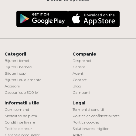
Categorii
Companie
Bijuterii femei
Despre noi
Bijuterii barbati
Cariere
Bijuterii copii
Agentii
Bijuterii cu diamante
Contact
Accesorii
Blog
Cadouri sub 500 lei
Campanii
Informatii utile
Legal
Cum comand
Termeni si conditii
Modalitati de plata
Politica de confidentialitate
Conditii de livrare
Politica cookies
Politica de retur
Solutionarea litigiilor
Garantia produselor
ANPC