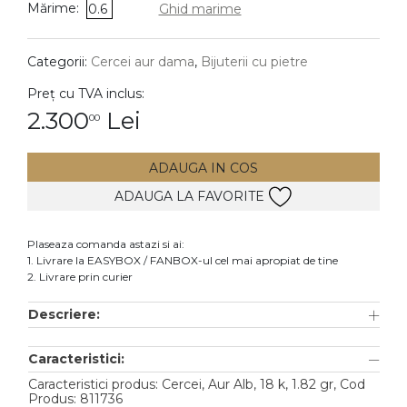
Mărime:
0.6
Ghid marime
DIAMANTE
Vezi toate
Categorii:
Cercei aur dama
,
Bijuterii cu pietre
Inele
Preț cu TVA inclus:
Cercei
2.300
Lei
00
Bratari
ADAUGA IN COS
Coliere
ADAUGA LA FAVORITE
Lanturi
Pandantive
Plaseaza comanda astazi si ai:
Accesorii
1. Livrare la EASYBOX / FANBOX-ul cel mai apropiat de tine
2. Livrare prin curier
TIP METAL
Descriere:
Aur galben
Caracteristici:
Aur alb
Caracteristici produs: Cercei, Aur Alb, 18 k, 1.82 gr, Cod
Aur roz
Produs: 811736